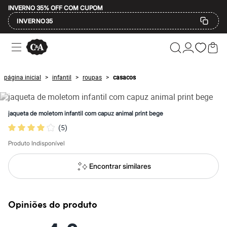
INVERNO 35% OFF COM CUPOM
INVERNO35
Ofertas
Compre por Departamento
Feminino
Masculino
página inicial
infantil
roupas
casacos
>
>
>
Infantil
Calçados
Mindse7
Plus Size
jaqueta de moletom infantil com capuz animal print bege
Até 20% off
(
5
)
Até 40% off
Até 60% off
Produto Indisponível
A partir de 60% off
Feminino
Em alta
Encontrar similares
Inverno
Alfaiataria
Novidades
Roupas
Opiniões do produto
Blusas e Camisetas
Básicos