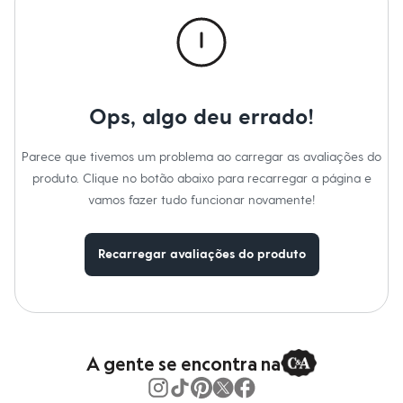
Roupas
Blusas e Camisetas
Básicos
Calças
Casacos e Jaquetas
Jeans
Macacões
Ops, algo deu errado!
Saias
Shorts e Bermudas
Vestidos
Parece que tivemos um problema ao carregar as avaliações do
Acessórios
produto. Clique no botão abaixo para recarregar a página e
Bolsas
Bonés e Chapéus
vamos fazer tudo funcionar novamente!
Bijoux
Cintos
Óculos
Recarregar avaliações do produto
Relógios
Calçados
Botas
Chinelos
Rasteirinhas
Sandálias
Sapatilhas
A gente se encontra na
Tênis
Marcas