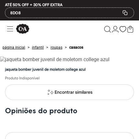
ATÉ 50% OFF + 30% OFF EXTRA
8DO8
Ofertas
Compre por Departamento
Feminino
Masculino
página inicial
infantil
roupas
casacos
>
>
>
Infantil
Calçados
Plus Size
2 calçados por R$189
jaqueta bomber juvenil de moletom college azul
2 peças por R$199
3 lingeries por R$99
Produto Indisponível
3 itens de beleza por R$129
Até 20% off
Encontrar similares
Até 40% off
Até 60% off
A partir de 60% off
Opiniões do produto
Feminino
Em alta
Inverno
Alfaiataria
Novidades