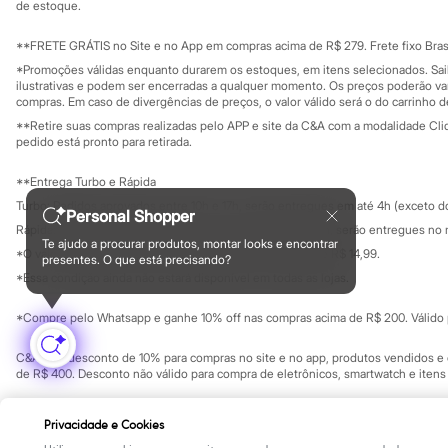
Clock House
Investidores
de estoque.
Ouvidoria / Rel
Mindset
Sala de imprensa
Sawary
Educação fina
**FRETE GRÁTIS no Site e no App em compras acima de R$ 279. Frete fixo Brasi
Yessica
Privacidade
Sustentabilida
*Promoções válidas enquanto durarem os estoques, em itens selecionados. Sa
Moda esportiva
Configuração de cookies
ilustrativas e podem ser encerradas a qualquer momento. Os preços poderão var
Acessórios
Minha privacidade
compras. Em caso de divergências de preços, o valor válido será o do carrinho 
Blusas
**Retire suas compras realizadas pelo APP e site da C&A com a modalidade Clique
Calçados
pedido está pronto para retirada.
Leggings
Shorts e Bermudas
**Entrega Turbo e Rápida
Tops
Moda íntima
Turbo: Pedidos aprovados entre 10h e 17h, serão entregues em até 4h (exceto d
Personal Shopper
Calcinhas
Rápida: Pedidos com os pagamentos aprovados até as 10h, serão entregues no 
Cintas e Modeladores
Te ajudo a procurar produtos, montar looks e encontrar
*O valor do frete para o turbo é R$ 24,99 e para a rápida é R$ 14,99.
Meias
presentes. O que está precisando?
Formas de pagamento
Pijamas
*Essa condição ainda não estará disponível em todas as lojas.
Sutiãs e Tops
Moda praia
*Compre pelo Whatsapp e ganhe 10% off nas compras acima de R$ 200. Válido p
Biquínis
Maiôs
C&A Pay: desconto de 10% para compras no site e no app, produtos vendidos e e
Saídas de praia
de R$ 400. Desconto não válido para compra de eletrônicos, smartwatch e iten
Personagens
Plus size
Copyright Notice: © C&A e suas entidades relacionadas. Todos os direitos rese
Blusas e Camisetas
Privacidade e Cookies
SP Cep: 06455-000 CNPJ 45.242.914/0001-05
Calças