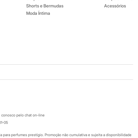
Shorts e Bermudas
Acessórios
Moda Íntima
Baixe o app
Google store
Apple store
Atendimento
 conosco pelo chat on-line
01-05
Ajuda
Fale conosco
ara perfumes prestígio. Promoção não cumulativa e sujeita a disponibilidade