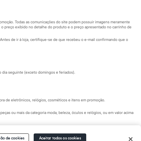
Nossas lojas
Nossas lojas plus size
Central de ética
 promoção. Todas as comunicações do site podem possuir imagens meramente
 o preço exibido no detalhe do produto e o preço apresentado no carrinho de
Eventos
Antes de ir à loja, certifique-se de que recebeu o e-mail confirmando que o
Especial Dia dos Pais
dia seguinte (exceto domingos e feriados).
a de eletrônicos, relógios, cosméticos e itens em promoção.
peças ou mais da categoria moda, beleza, óculos e relógios, ou em valor acima
 Fale conosco pelo
chat on-line
- Alameda Araguaia, 1222, Alphaville - Barueri -
ão de cookies
Aceitar todos os cookies