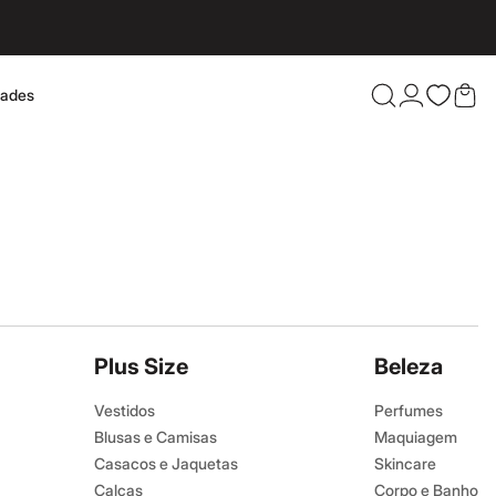
dades
Confira 
Plus Size
Beleza
Vestidos
Perfumes
Blusas e Camisas
Maquiagem
Casacos e Jaquetas
Skincare
Calças
Corpo e Banho