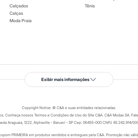
Calçados
Tênis
Calças
Moda Praia
Serviços
Exibir mais informações
Tipos de serviços
o C&A
Clique e retire
Trocas e devoluções
ograma
Copyright Notice: © C&A e suas entidades relacionadas.
Formas de pagamento
dos. Conheça nossos Termos e Condições de Uso do Site C&A. C&A Modas SA. Fale
Todas as vantagens
ay
eda Araguaia, 1222, Alphaville - Barueri - SP Cep: 06455-000 CNPJ 45.242.914/00
Minha C&A
rtão
Cupons de desconto
cupom PRIMEIRA em produtos vendidos e entregues pela C&A. Promoção não válida p