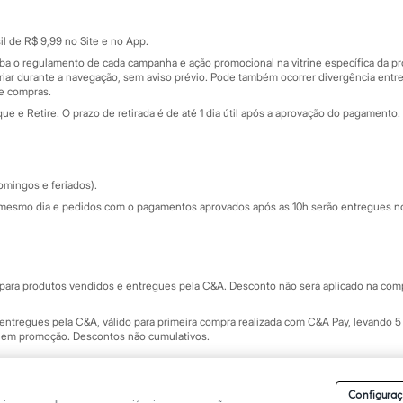
Cartão presente
atórios
Sobre o cartão presente
nceira
l de R$ 9,99 no Site e no App.
de
iba o regulamento de cada campanha e ação promocional na vitrine específica da
iar durante a navegação, sem aviso prévio. Pode também ocorrer divergência entre
de compras.
 e Retire. O prazo de retirada é de até 1 dia útil após a aprovação do pagamento. 
omingos e feriados).
mesmo dia e pedidos com o pagamentos aprovados após as 10h serão entregues no 
Segurança e qualidade
ara produtos vendidos e entregues pela C&A. Desconto não será aplicado na compr
ntregues pela C&A, válido para primeira compra realizada com C&A Pay, levando 5 
s em promoção. Descontos não cumulativos.
rvados.
Conheça nossos Termos e Condições de Uso do Site C&A
. C&A Modas SA.
Configuraç