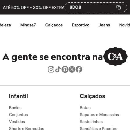
8DO8
ATÉ 50% OFF + 30% OFF EXTRA
Beleza
Mindse7
Calçados
Esportivo
Jeans
Novi
A gente se encontra na
Infantil
Calçados
Bodies
Botas
Conjuntos
Sapatos e Mocassins
Vestidos
Rasteirinhas
Shorts e Bermudas
Sandálias e Papetes