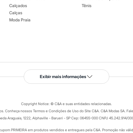
Calçados
Tênis
Calças
Moda Praia
Serviços
Exibir mais informações
Tipos de serviços
o C&A
Clique e retire
Trocas e devoluções
ograma
Copyright Notice: © C&A e suas entidades relacionadas.
Formas de pagamento
dos. Conheça nossos Termos e Condições de Uso do Site C&A. C&A Modas SA. Fale
Todas as vantagens
ay
eda Araguaia, 1222, Alphaville - Barueri - SP Cep: 06455-000 CNPJ 45.242.914/00
Minha C&A
rtão
Cupons de desconto
cupom PRIMEIRA em produtos vendidos e entregues pela C&A. Promoção não válida p