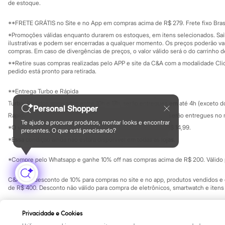
Yessica
Investidores
de estoque.
Ouvidoria / Rel
Moda esportiva
Sala de imprensa
Acessórios
Educação fina
**FRETE GRÁTIS no Site e no App em compras acima de R$ 279. Frete fixo Brasi
Blusas
Privacidade
Sustentabilida
*Promoções válidas enquanto durarem os estoques, em itens selecionados. Sa
Calçados
Configuração de cookies
ilustrativas e podem ser encerradas a qualquer momento. Os preços poderão var
Leggings
Minha privacidade
compras. Em caso de divergências de preços, o valor válido será o do carrinho 
Shorts e Bermudas
**Retire suas compras realizadas pelo APP e site da C&A com a modalidade Clique
Tops
pedido está pronto para retirada.
Moda íntima
Calcinhas
**Entrega Turbo e Rápida
Cintas e Modeladores
Meias
Turbo: Pedidos aprovados entre 10h e 17h, serão entregues em até 4h (exceto d
Personal Shopper
Pijamas
Rápida: Pedidos com os pagamentos aprovados até as 10h, serão entregues no 
Sutiãs e Tops
Te ajudo a procurar produtos, montar looks e encontrar
*O valor do frete para o turbo é R$ 24,99 e para a rápida é R$ 14,99.
Moda praia
presentes. O que está precisando?
Formas de pagamento
Biquínis
*Essa condição ainda não estará disponível em todas as lojas.
Maiôs
Saídas de praia
*Compre pelo Whatsapp e ganhe 10% off nas compras acima de R$ 200. Válido p
Personagens
Plus size
C&A Pay: desconto de 10% para compras no site e no app, produtos vendidos e e
Blusas e Camisetas
de R$ 400. Desconto não válido para compra de eletrônicos, smartwatch e iten
Calças
Casacos e Jaquetas
Copyright Notice: © C&A e suas entidades relacionadas. Todos os direitos rese
Jeans
Privacidade e Cookies
SP Cep: 06455-000 CNPJ 45.242.914/0001-05
Moda esportiva