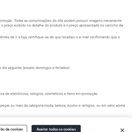
Nossas lojas
Nossas lojas plus size
Central de ética
 promoção. Todas as comunicações do site podem possuir imagens meramente
 o preço exibido no detalhe do produto e o preço apresentado no carrinho de
Eventos
Antes de ir à loja, certifique-se de que recebeu o e-mail confirmando que o
Especial Dia dos Pais
dia seguinte (exceto domingos e feriados).
a de eletrônicos, relógios, cosméticos e itens em promoção.
peças ou mais da categoria moda, beleza, óculos e relógios, ou em valor acima
 Fale conosco pelo
chat on-line
- Alameda Araguaia, 1222, Alphaville - Barueri -
ão de cookies
Aceitar todos os cookies