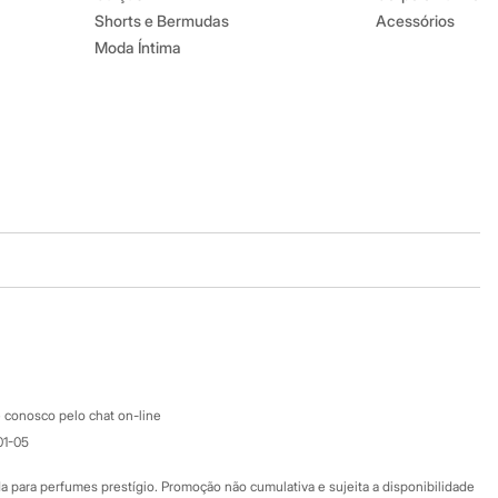
Shorts e Bermudas
Acessórios
Moda Íntima
Baixe o app
Google store
Apple store
Atendimento
 conosco pelo chat on-line
01-05
Ajuda
Fale conosco
ara perfumes prestígio. Promoção não cumulativa e sujeita a disponibilidade