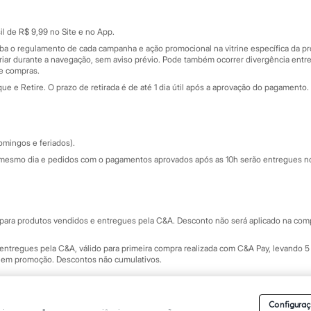
Cartão presente
atórios
Sobre o cartão presente
nceira
l de R$ 9,99 no Site e no App.
de
iba o regulamento de cada campanha e ação promocional na vitrine específica da
iar durante a navegação, sem aviso prévio. Pode também ocorrer divergência entre
de compras.
 e Retire. O prazo de retirada é de até 1 dia útil após a aprovação do pagamento. 
omingos e feriados).
mesmo dia e pedidos com o pagamentos aprovados após as 10h serão entregues no 
Segurança e qualidade
ara produtos vendidos e entregues pela C&A. Desconto não será aplicado na compr
ntregues pela C&A, válido para primeira compra realizada com C&A Pay, levando 5 
s em promoção. Descontos não cumulativos.
rvados.
Conheça nossos Termos e Condições de Uso do Site C&A
. C&A Modas SA.
Configuraç