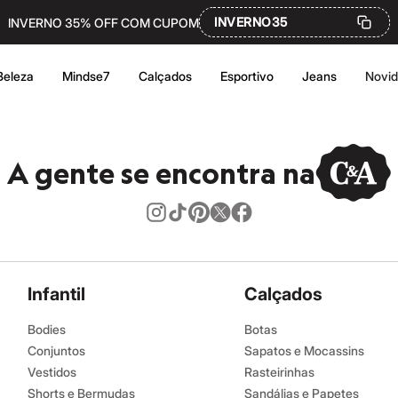
INVERNO35
INVERNO 35% OFF COM CUPOM
Beleza
Mindse7
Calçados
Esportivo
Jeans
Novi
A gente se encontra na
Infantil
Calçados
Bodies
Botas
Conjuntos
Sapatos e Mocassins
Vestidos
Rasteirinhas
Shorts e Bermudas
Sandálias e Papetes