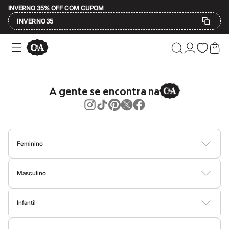
INVERNO 35% OFF COM CUPOM
INVERNO35
Ofertas
Compre por Departamento
Feminino
Masculino
Infantil
A gente se encontra na
Calçados
Mindse7
Plus Size
Até 20% off
Até 40% off
Até 60% off
Feminino
A partir de 60% off
Feminino
Blusas
Calças
Vestidos
Saias
Casacos
Moda Praia
Moda Íntima
Em alta
Masculino
Inverno
Alfaiataria
Camisetas
Camisas
Bermudas
Calças
Moda Íntima
Jaquetas e Casacos
Novidades
Roupas
Infantil
Moda Praia
Blusas e Camisetas
Bodies
Conjuntos
Vestidos
Shorts e Bermudas
Calçados
Calças
Básicos