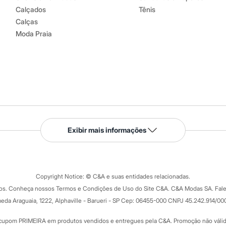
Calçados
Tênis
Calças
Moda Praia
Serviços
Exibir mais informações
Tipos de serviços
o C&A
Clique e retire
Trocas e devoluções
ograma
Copyright Notice: © C&A e suas entidades relacionadas.
Formas de pagamento
dos. Conheça nossos Termos e Condições de Uso do Site C&A. C&A Modas SA. Fale
Todas as vantagens
ay
eda Araguaia, 1222, Alphaville - Barueri - SP Cep: 06455-000 CNPJ 45.242.914/00
Minha C&A
rtão
Cupons de desconto
cupom PRIMEIRA em produtos vendidos e entregues pela C&A. Promoção não válida p