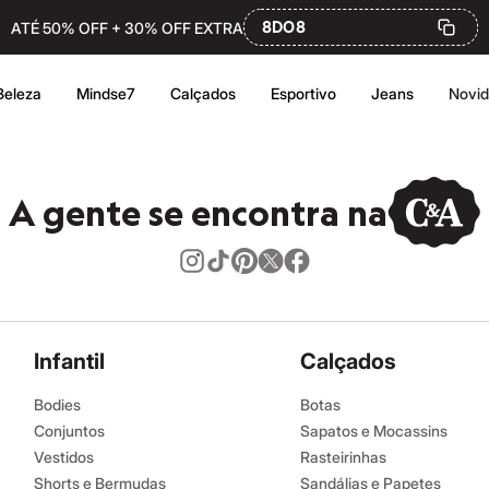
8DO8
ATÉ 50% OFF + 30% OFF EXTRA
Beleza
Mindse7
Calçados
Esportivo
Jeans
Novi
A gente se encontra na
Infantil
Calçados
Bodies
Botas
Conjuntos
Sapatos e Mocassins
Vestidos
Rasteirinhas
Shorts e Bermudas
Sandálias e Papetes