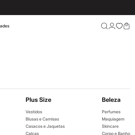
dades
Confira 
Plus Size
Beleza
Vestidos
Perfumes
Blusas e Camisas
Maquiagem
Casacos e Jaquetas
Skincare
Calças
Corpo e Banho