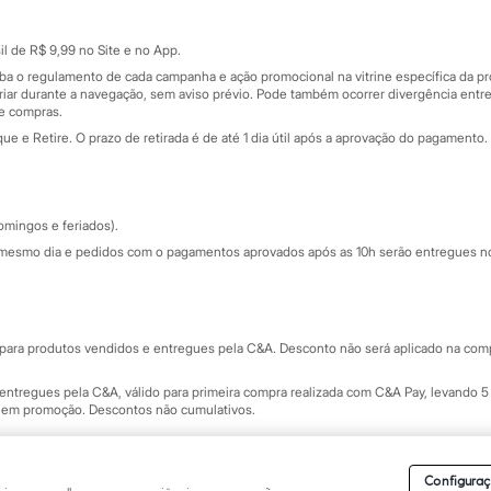
Cartão presente
atórios
Sobre o cartão presente
nceira
l de R$ 9,99 no Site e no App.
de
iba o regulamento de cada campanha e ação promocional na vitrine específica da
iar durante a navegação, sem aviso prévio. Pode também ocorrer divergência entre
de compras.
 e Retire. O prazo de retirada é de até 1 dia útil após a aprovação do pagamento. 
omingos e feriados).
mesmo dia e pedidos com o pagamentos aprovados após as 10h serão entregues no 
Segurança e qualidade
ara produtos vendidos e entregues pela C&A. Desconto não será aplicado na compr
ntregues pela C&A, válido para primeira compra realizada com C&A Pay, levando 5 
s em promoção. Descontos não cumulativos.
rvados.
Conheça nossos Termos e Condições de Uso do Site C&A
. C&A Modas SA.
Configuraç