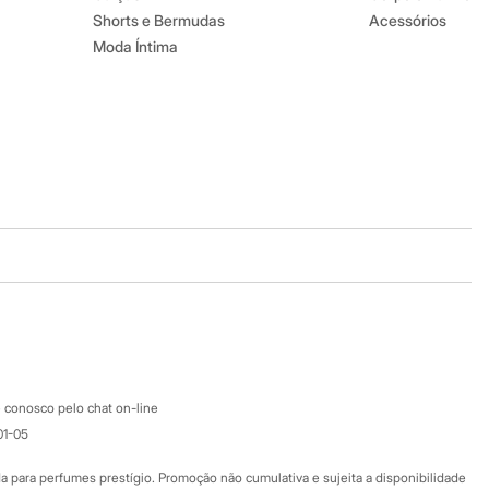
Shorts e Bermudas
Acessórios
Moda Íntima
Baixe o app
Google store
Apple store
Atendimento
 conosco pelo chat on-line
01-05
Ajuda
Fale conosco
ara perfumes prestígio. Promoção não cumulativa e sujeita a disponibilidade