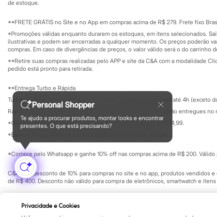
City
Investidores
de estoque.
Ouvidoria / Rel
Clock House
Sala de imprensa
Mindset
Educação fina
**FRETE GRÁTIS no Site e no App em compras acima de R$ 279. Frete fixo Brasi
Sawary
Privacidade
Sustentabilida
*Promoções válidas enquanto durarem os estoques, em itens selecionados. Sa
Yessica
Configuração de cookies
ilustrativas e podem ser encerradas a qualquer momento. Os preços poderão var
Moda esportiva
Minha privacidade
compras. Em caso de divergências de preços, o valor válido será o do carrinho 
Acessórios
**Retire suas compras realizadas pelo APP e site da C&A com a modalidade Clique
Blusas
pedido está pronto para retirada.
Calçados
Leggings
**Entrega Turbo e Rápida
Shorts e Bermudas
Tops
Turbo: Pedidos aprovados entre 10h e 17h, serão entregues em até 4h (exceto d
Personal Shopper
Moda íntima
Rápida: Pedidos com os pagamentos aprovados até as 10h, serão entregues no 
Calcinhas
Te ajudo a procurar produtos, montar looks e encontrar
*O valor do frete para o turbo é R$ 24,99 e para a rápida é R$ 14,99.
Cintas e Modeladores
presentes. O que está precisando?
Formas de pagamento
Meias
*Essa condição ainda não estará disponível em todas as lojas.
Pijamas
Sutiãs e Tops
*Compre pelo Whatsapp e ganhe 10% off nas compras acima de R$ 200. Válido p
Moda praia
Biquínis
C&A Pay: desconto de 10% para compras no site e no app, produtos vendidos e e
Maiôs
de R$ 400. Desconto não válido para compra de eletrônicos, smartwatch e iten
Saídas de praia
Personagens
Copyright Notice: © C&A e suas entidades relacionadas. Todos os direitos rese
Plus size
Privacidade e Cookies
SP Cep: 06455-000 CNPJ 45.242.914/0001-05
Blusas e Camisetas