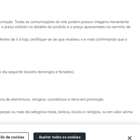
Nossas lojas
Nossas lojas plus size
Central de ética
 promoção. Todas as comunicações do site podem possuir imagens meramente
 o preço exibido no detalhe do produto e o preço apresentado no carrinho de
Eventos
Antes de ir à loja, certifique-se de que recebeu o e-mail confirmando que o
Especial Dia dos Pais
dia seguinte (exceto domingos e feriados).
a de eletrônicos, relógios, cosméticos e itens em promoção.
peças ou mais da categoria moda, beleza, óculos e relógios, ou em valor acima
 Fale conosco pelo
chat on-line
- Alameda Araguaia, 1222, Alphaville - Barueri -
ão de cookies
Aceitar todos os cookies