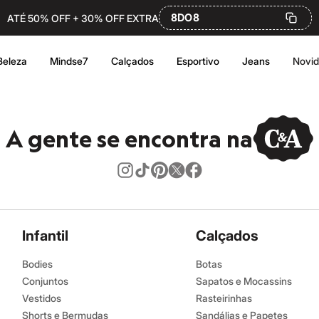
8DO8
ATÉ 50% OFF + 30% OFF EXTRA
Beleza
Mindse7
Calçados
Esportivo
Jeans
Novi
A gente se encontra na
Infantil
Calçados
Bodies
Botas
Conjuntos
Sapatos e Mocassins
Vestidos
Rasteirinhas
Shorts e Bermudas
Sandálias e Papetes