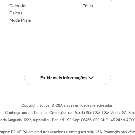
Calçados
Tênis
Calças
Moda Praia
Serviços
Exibir mais informações
Tipos de serviços
o C&A
Clique e retire
Trocas e devoluções
ograma
Copyright Notice: © C&A e suas entidades relacionadas.
Formas de pagamento
dos. Conheça nossos Termos e Condições de Uso do Site C&A. C&A Modas SA. Fale
Todas as vantagens
ay
eda Araguaia, 1222, Alphaville - Barueri - SP Cep: 06455-000 CNPJ 45.242.914/00
Minha C&A
rtão
Cupons de desconto
cupom PRIMEIRA em produtos vendidos e entregues pela C&A. Promoção não válida p