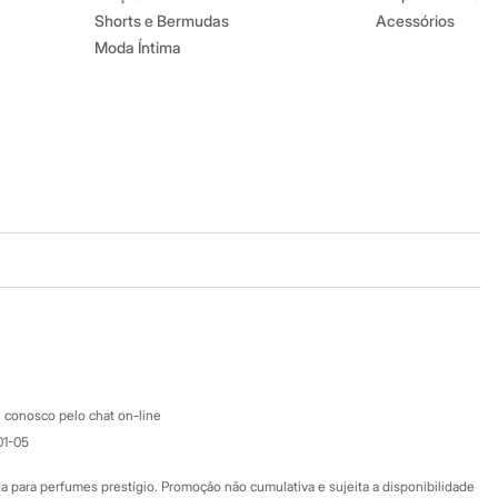
Shorts e Bermudas
Acessórios
Moda Íntima
Baixe o app
Google store
Apple store
Atendimento
 conosco pelo chat on-line
01-05
Ajuda
Fale conosco
ara perfumes prestígio. Promoção não cumulativa e sujeita a disponibilidade