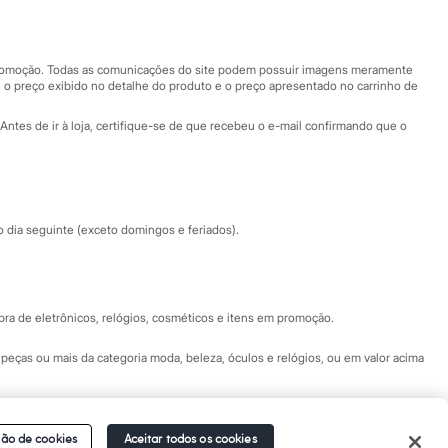
Nossas lojas
Nossas lojas plus size
Central de ética
 promoção. Todas as comunicações do site podem possuir imagens meramente
 o preço exibido no detalhe do produto e o preço apresentado no carrinho de
Eventos
Antes de ir à loja, certifique-se de que recebeu o e-mail confirmando que o
Especial Dia dos Pais
dia seguinte (exceto domingos e feriados).
a de eletrônicos, relógios, cosméticos e itens em promoção.
peças ou mais da categoria moda, beleza, óculos e relógios, ou em valor acima
 Fale conosco pelo
chat on-line
- Alameda Araguaia, 1222, Alphaville - Barueri -
ão de cookies
Aceitar todos os cookies