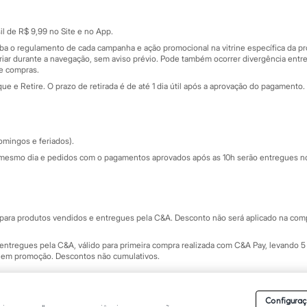
Cartão presente
atórios
Sobre o cartão presente
nceira
l de R$ 9,99 no Site e no App.
de
iba o regulamento de cada campanha e ação promocional na vitrine específica da
iar durante a navegação, sem aviso prévio. Pode também ocorrer divergência entre
de compras.
 e Retire. O prazo de retirada é de até 1 dia útil após a aprovação do pagamento. 
omingos e feriados).
mesmo dia e pedidos com o pagamentos aprovados após as 10h serão entregues no 
Segurança e qualidade
ara produtos vendidos e entregues pela C&A. Desconto não será aplicado na compr
ntregues pela C&A, válido para primeira compra realizada com C&A Pay, levando 5 
s em promoção. Descontos não cumulativos.
rvados.
Conheça nossos Termos e Condições de Uso do Site C&A
. C&A Modas SA.
Configuraç