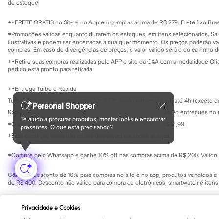
Yessica
Investidores
de estoque.
Ouvidoria / Rel
Moda esportiva
Sala de imprensa
Acessórios
Educação fina
**FRETE GRÁTIS no Site e no App em compras acima de R$ 279. Frete fixo Brasi
Blusas
Privacidade
Sustentabilida
*Promoções válidas enquanto durarem os estoques, em itens selecionados. Sa
Calçados
Configuração de cookies
ilustrativas e podem ser encerradas a qualquer momento. Os preços poderão var
Leggings
Minha privacidade
compras. Em caso de divergências de preços, o valor válido será o do carrinho 
Shorts e Bermudas
**Retire suas compras realizadas pelo APP e site da C&A com a modalidade Clique
Tops
pedido está pronto para retirada.
Moda íntima
Calcinhas
**Entrega Turbo e Rápida
Cintas e Modeladores
Meias
Turbo: Pedidos aprovados entre 10h e 17h, serão entregues em até 4h (exceto d
Personal Shopper
Pijamas
Rápida: Pedidos com os pagamentos aprovados até as 10h, serão entregues no 
Sutiãs e Tops
Te ajudo a procurar produtos, montar looks e encontrar
*O valor do frete para o turbo é R$ 24,99 e para a rápida é R$ 14,99.
Moda praia
presentes. O que está precisando?
Formas de pagamento
Biquínis
*Essa condição ainda não estará disponível em todas as lojas.
Maiôs
Saídas de praia
*Compre pelo Whatsapp e ganhe 10% off nas compras acima de R$ 200. Válido p
Personagens
Plus size
C&A Pay: desconto de 10% para compras no site e no app, produtos vendidos e e
Blusas e Camisetas
de R$ 400. Desconto não válido para compra de eletrônicos, smartwatch e iten
Calças
Casacos e Jaquetas
Copyright Notice: © C&A e suas entidades relacionadas. Todos os direitos rese
Jeans
Privacidade e Cookies
SP Cep: 06455-000 CNPJ 45.242.914/0001-05
Moda esportiva