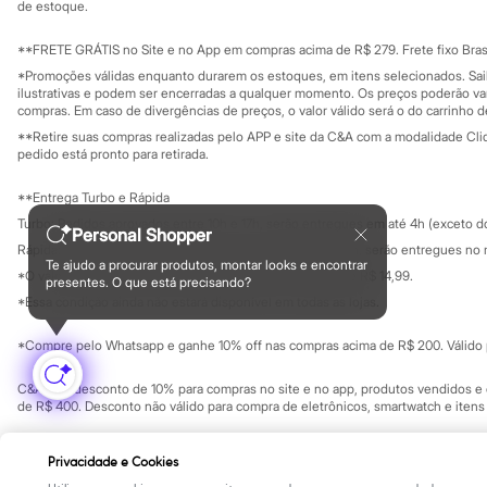
Yessica
Investidores
de estoque.
Ouvidoria / Rel
Moda esportiva
Sala de imprensa
Acessórios
Educação fina
**FRETE GRÁTIS no Site e no App em compras acima de R$ 279. Frete fixo Brasi
Blusas
Privacidade
Sustentabilida
*Promoções válidas enquanto durarem os estoques, em itens selecionados. Sa
Calçados
Configuração de cookies
ilustrativas e podem ser encerradas a qualquer momento. Os preços poderão var
Leggings
Minha privacidade
compras. Em caso de divergências de preços, o valor válido será o do carrinho 
Shorts e Bermudas
**Retire suas compras realizadas pelo APP e site da C&A com a modalidade Clique
Tops
pedido está pronto para retirada.
Moda íntima
Calcinhas
**Entrega Turbo e Rápida
Cintas e Modeladores
Meias
Turbo: Pedidos aprovados entre 10h e 17h, serão entregues em até 4h (exceto d
Personal Shopper
Pijamas
Rápida: Pedidos com os pagamentos aprovados até as 10h, serão entregues no 
Sutiãs e Tops
Te ajudo a procurar produtos, montar looks e encontrar
*O valor do frete para o turbo é R$ 24,99 e para a rápida é R$ 14,99.
Moda praia
presentes. O que está precisando?
Formas de pagamento
Biquínis
*Essa condição ainda não estará disponível em todas as lojas.
Maiôs
Saídas de praia
*Compre pelo Whatsapp e ganhe 10% off nas compras acima de R$ 200. Válido p
Personagens
Plus size
C&A Pay: desconto de 10% para compras no site e no app, produtos vendidos e e
Blusas e Camisetas
de R$ 400. Desconto não válido para compra de eletrônicos, smartwatch e iten
Calças
Casacos e Jaquetas
Copyright Notice: © C&A e suas entidades relacionadas. Todos os direitos rese
Jeans
Privacidade e Cookies
SP Cep: 06455-000 CNPJ 45.242.914/0001-05
Moda esportiva