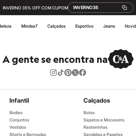
INVERNO35
INVERNO 35% OFF COM CUPOM
Beleza
Mindse7
Calçados
Esportivo
Jeans
Novi
A gente se encontra na
Infantil
Calçados
Bodies
Botas
Conjuntos
Sapatos e Mocassins
Vestidos
Rasteirinhas
Shorts e Bermudas
Sandálias e Papetes