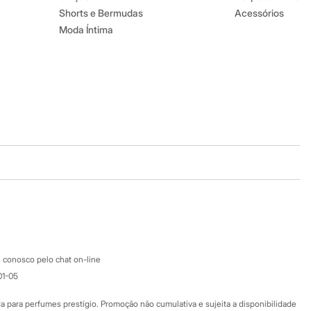
Shorts e Bermudas
Acessórios
Moda Íntima
Baixe o app
Google store
Apple store
Atendimento
 conosco pelo chat on-line
01-05
Ajuda
Fale conosco
ara perfumes prestígio. Promoção não cumulativa e sujeita a disponibilidade