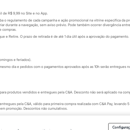
Cartão presente
atórios
Sobre o cartão presente
nceira
l de R$ 9,99 no Site e no App.
de
iba o regulamento de cada campanha e ação promocional na vitrine específica da
iar durante a navegação, sem aviso prévio. Pode também ocorrer divergência entre
de compras.
 e Retire. O prazo de retirada é de até 1 dia útil após a aprovação do pagamento. 
omingos e feriados).
mesmo dia e pedidos com o pagamentos aprovados após as 10h serão entregues no 
Segurança e qualidade
ara produtos vendidos e entregues pela C&A. Desconto não será aplicado na compr
ntregues pela C&A, válido para primeira compra realizada com C&A Pay, levando 5 
s em promoção. Descontos não cumulativos.
rvados.
Conheça nossos Termos e Condições de Uso do Site C&A
. C&A Modas SA.
Configuraç