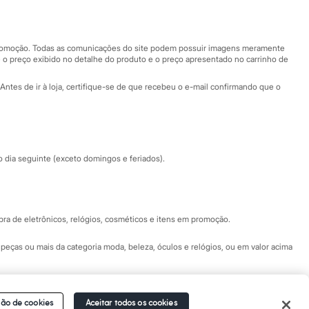
Nossas lojas
Nossas lojas plus size
Central de ética
 promoção. Todas as comunicações do site podem possuir imagens meramente
 o preço exibido no detalhe do produto e o preço apresentado no carrinho de
Eventos
Antes de ir à loja, certifique-se de que recebeu o e-mail confirmando que o
Especial Dia dos Pais
dia seguinte (exceto domingos e feriados).
a de eletrônicos, relógios, cosméticos e itens em promoção.
peças ou mais da categoria moda, beleza, óculos e relógios, ou em valor acima
 Fale conosco pelo
chat on-line
- Alameda Araguaia, 1222, Alphaville - Barueri -
ão de cookies
Aceitar todos os cookies