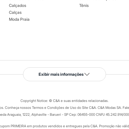
Calçados
Tênis
Calças
Moda Praia
Serviços
Exibir mais informações
Tipos de serviços
o C&A
Clique e retire
Trocas e devoluções
ograma
Copyright Notice: © C&A e suas entidades relacionadas.
Formas de pagamento
dos. Conheça nossos Termos e Condições de Uso do Site C&A. C&A Modas SA. Fale
Todas as vantagens
ay
eda Araguaia, 1222, Alphaville - Barueri - SP Cep: 06455-000 CNPJ 45.242.914/00
Minha C&A
rtão
Cupons de desconto
cupom PRIMEIRA em produtos vendidos e entregues pela C&A. Promoção não válida p