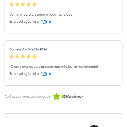
Chinelos
Sapatos
Sandálias e Papetes
Comprei para presente e ficou muito boa
Tênis
0
Esta avaliação foi útil?
Moda esportiva
Acessórios
Bermudas
Camisetas
Calças
Calçados
Daniele A.
-
04/08/2026
Regatas
Moda íntima
Cuecas
(Cliente avaliou este produto mas não fez um comentário)
Meias
Pijamas
0
Esta avaliação foi útil?
Moda praia
Personagens
Plus size
Blusas e Camisetas
Avaliações reais, auditadas por:
Calças
Camisas
Casacos e Jaquetas
Jeans
Moda esportiva
Shorts e Bermudas