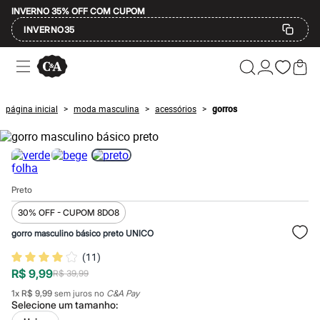
INVERNO 35% OFF COM CUPOM
INVERNO35
Ofertas
Compre por Departamento
Feminino
Masculino
página inicial
moda masculina
acessórios
gorros
>
>
>
Infantil
Calçados
Mindse7
Plus Size
Até 20% off
Até 40% off
Preto
Até 60% off
A partir de 60% off
30% OFF - CUPOM 8DO8
Feminino
Em alta
gorro masculino básico preto UNICO
Inverno
(
11
)
Alfaiataria
Novidades
R$ 9,99
R$ 39,99
Roupas
1
x
R$ 9,99
sem juros no
C&A Pay
Blusas e Camisetas
Selecione um
tamanho
:
Básicos