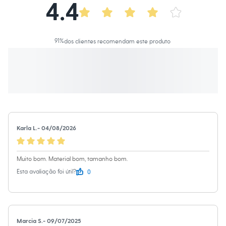
4.4
Moda esportiva
Shorts e Saias
Vestidos
Masculino
Em alta
91
%
dos clientes recomendam este produto
Dia dos Pais
Inverno
Novidades
Roupas
Bermudas
Camisas
Calças
Camisetas e Regatas
Casacos e Jaquetas
Karla L.
-
04/08/2026
Jeans
Polos
Acessórios
Bolsas e Mochilas
Muito bom. Material bom, tamanho bom.
Chapéus e Bonés
0
Esta avaliação foi útil?
Cintos
Carteiras
Óculos
Relógios
Calçados
Botas
Marcia S.
-
09/07/2025