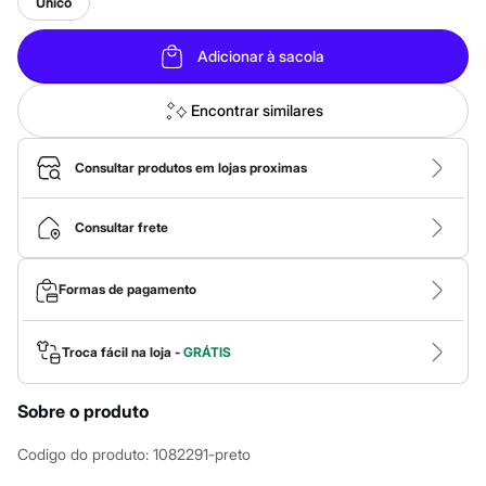
Calças
Unico
Casacos e Jaquetas
Jeans
Adicionar à sacola
Macacões
Saias
Shorts e Bermudas
Encontrar similares
Vestidos
Acessórios
Bolsas
Consultar produtos em lojas proximas
Bonés e Chapéus
Bijoux
Cintos
Consultar frete
Óculos
Relógios
Calçados
Formas de pagamento
Botas
Chinelos
Rasteirinhas
Sandálias
Troca fácil na loja -
GRÁTIS
Sapatilhas
Tênis
Sobre o produto
Marcas
City
Clock House
Codigo do produto
:
1082291-preto
Mindset