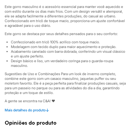
Sawary
Yessica
Este gorro masculino é o acessório essencial para manter você aquecido e
Moda esportiva
com estilo durante os dias mais frios. Com um design versátil e atemporal,
ele se adapta facilmente a diferentes produções, do casual ao urbano.
Acessórios
Confeccionado em tricô de toque macio, proporciona um ajuste confortável
Blusas
e agradável para o uso diário.
Calçados
Leggings
Este gorro se destaca por seus detalhes pensados para o seu conforto:
Shorts e Bermudas
Confeccionado em tricô 100% acrílico com toque macio.
Tops
Modelagem com tecido duplo para maior aquecimento e proteção.
Moda íntima
Acabamento canelado com barra dobrada, conferindo um visual clássico
Calcinhas
e um ajuste perfeito.
Cintas e Modeladores
Design básico e liso, um verdadeiro coringa para o guarda-roupa
Meias
masculino.
Pijamas
Sugestões de Uso e Combinações Para um look de inverno completo,
Sutiãs e Tops
combine este gorro com um casaco masculino, jaquetas puffer ou seu
Moda praia
moletom favorito. Ele é a peça perfeita para finalizar produções casuais, seja
Biquínis
para um passeio no parque ou para as atividades do dia a dia, garantindo
Maiôs
proteção e um toque de estilo.
Saídas de praia
A gente se encontra na C&A! ❤
Personagens
Plus size
Informacoes gerais:
↓
Mais detalhes do produto
Blusas e Camisetas
Material
:
100% acrílico
Calças
Cor
:
Preto
Opiniões do produto
Casacos e Jaquetas
Marcas
:
Clock House
Jeans
Gênero
:
Masculino