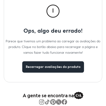
Calças
Casacos e Jaquetas
Jeans
Macacões
Saias
Shorts e Bermudas
Vestidos
Ops, algo deu errado!
Acessórios
Bolsas
Bonés e Chapéus
Parece que tivemos um problema ao carregar as avaliações do
Bijoux
produto. Clique no botão abaixo para recarregar a página e
Cintos
Óculos
vamos fazer tudo funcionar novamente!
Relógios
Calçados
Botas
Recarregar avaliações do produto
Chinelos
Rasteirinhas
Sandálias
Sapatilhas
Tênis
Marcas
City
A gente se encontra na
Clock House
Mindset