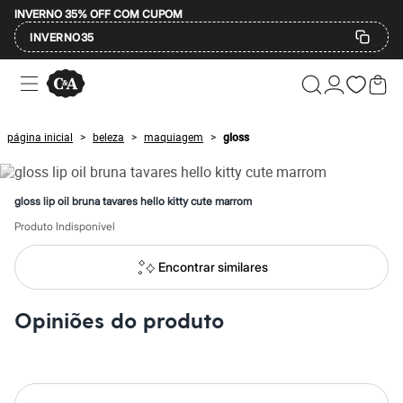
INVERNO 35% OFF COM CUPOM
INVERNO35
Ofertas
Compre por Departamento
Feminino
Masculino
página inicial
beleza
maquiagem
gloss
>
>
>
Infantil
Calçados
Mindse7
Plus Size
gloss lip oil bruna tavares hello kitty cute marrom
Até 20% off
Até 40% off
Produto Indisponível
Até 60% off
A partir de 60% off
Encontrar similares
Feminino
Em alta
Inverno
Opiniões do produto
Alfaiataria
Novidades
Roupas
Blusas e Camisetas
Básicos