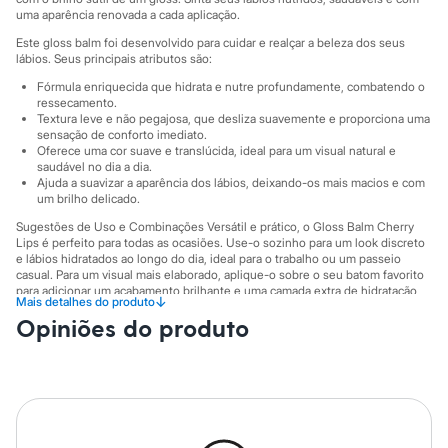
Calças
uma aparência renovada a cada aplicação.
Casacos e Jaquetas
Jeans
Este gloss balm foi desenvolvido para cuidar e realçar a beleza dos seus
Moda esportiva
lábios. Seus principais atributos são:
Shorts e Saias
Fórmula enriquecida que hidrata e nutre profundamente, combatendo o
Vestidos
ressecamento.
Masculino
Textura leve e não pegajosa, que desliza suavemente e proporciona uma
Em alta
sensação de conforto imediato.
Dia dos Pais
Oferece uma cor suave e translúcida, ideal para um visual natural e
Inverno
saudável no dia a dia.
Ajuda a suavizar a aparência dos lábios, deixando-os mais macios e com
Novidades
um brilho delicado.
Roupas
Bermudas
Sugestões de Uso e Combinações Versátil e prático, o Gloss Balm Cherry
Camisas
Lips é perfeito para todas as ocasiões. Use-o sozinho para um look discreto
Calças
e lábios hidratados ao longo do dia, ideal para o trabalho ou um passeio
Camisetas e Regatas
casual. Para um visual mais elaborado, aplique-o sobre o seu batom favorito
para adicionar um acabamento brilhante e uma camada extra de hidratação,
Casacos e Jaquetas
↓
Mais detalhes do produto
realçando a cor e o volume dos lábios.
Jeans
Opiniões do produto
Polos
A gente se encontra na C&A! ❤
Acessórios
Informacoes gerais:
Bolsas e Mochilas
Chapéus e Bonés
Cor
:
Marrom
Cintos
Marcas
:
Ruby Rose
Carteiras
Óculos