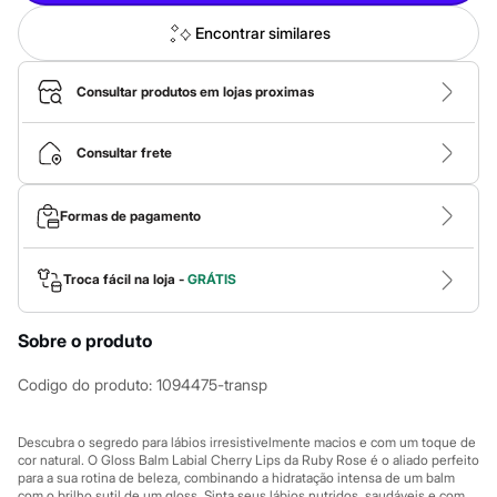
City
Clock House
Encontrar similares
Mindset
Sawary
Yessica
Consultar produtos em lojas proximas
Moda esportiva
Acessórios
Blusas
Consultar frete
Calçados
Leggings
Shorts e Bermudas
Formas de pagamento
Tops
Moda íntima
Calcinhas
Troca fácil na loja -
GRÁTIS
Cintas e Modeladores
Meias
Pijamas
Sobre o produto
Sutiãs e Tops
Moda praia
Biquínis
Codigo do produto
:
1094475-transp
Maiôs
Saídas de praia
Personagens
Descubra o segredo para lábios irresistivelmente macios e com um toque de
cor natural. O Gloss Balm Labial Cherry Lips da Ruby Rose é o aliado perfeito
Plus size
para a sua rotina de beleza, combinando a hidratação intensa de um balm
Blusas e Camisetas
com o brilho sutil de um gloss. Sinta seus lábios nutridos, saudáveis e com