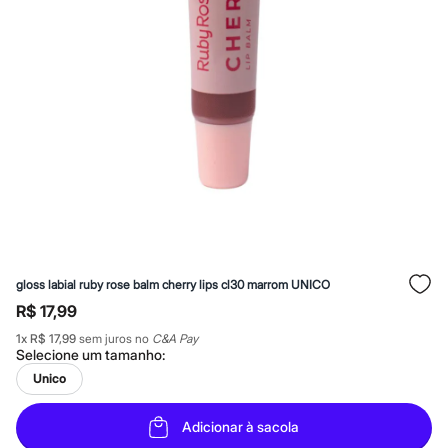
Roupas
Blusas e Camisetas
Básicos
Calças
Casacos e Jaquetas
Jeans
Macacões
Saias
Shorts e Bermudas
Vestidos
Acessórios
Bolsas
Bonés e Chapéus
Bijoux
Cintos
Óculos
gloss labial ruby rose balm cherry lips cl30 marrom UNICO
Relógios
Calçados
R$ 17,99
Botas
1
x
R$ 17,99
sem juros no
C&A Pay
Chinelos
Selecione um
tamanho
:
Rasteirinhas
Sandálias
Unico
Sapatilhas
Tênis
Adicionar à sacola
Marcas