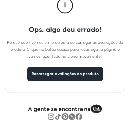
Relógios
Calçados
Botas
Chinelos
Sapatos
Ops, algo deu errado!
Sandálias e Papetes
Tênis
Moda esportiva
Parece que tivemos um problema ao carregar as avaliações do
Acessórios
Bermudas
produto. Clique no botão abaixo para recarregar a página e
Camisetas
vamos fazer tudo funcionar novamente!
Calças
Calçados
Regatas
Recarregar avaliações do produto
Moda íntima
Cuecas
Meias
Pijamas
Moda praia
Personagens
Plus size
A gente se encontra na
Blusas e Camisetas
Calças
Camisas
Casacos e Jaquetas