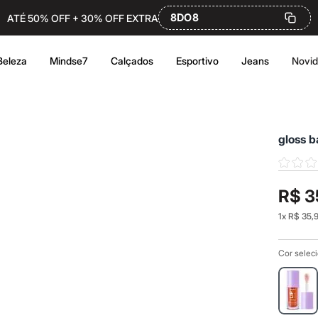
8DO8
ATÉ 50% OFF + 30% OFF EXTRA
Beleza
Mindse7
Calçados
Esportivo
Jeans
Novi
gloss b
R$ 3
1
x
R$ 35,
Cor selec