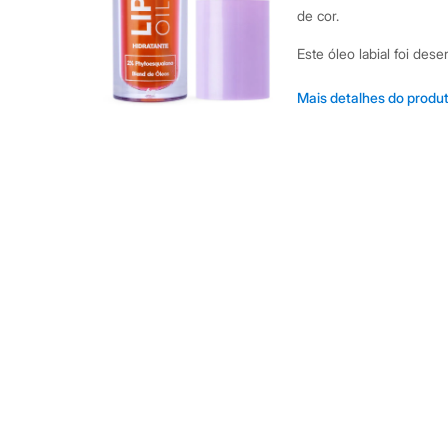
Yessica
de cor.
Moda esportiva
Acessórios
Este óleo labial foi des
Blusas
Calçados
Enriquecido com 2% 
Leggings
Mais detalhes do produ
Shorts e Bermudas
intensa e restaura a 
Tops
Contém um blend de 
Moda íntima
toque.
Calcinhas
Cintas e Modeladores
Oferece uma textura
Meias
espelhado.
Pijamas
Aplicador macio que 
Sutiãs e Tops
Moda praia
precisa.
Biquínis
Maiôs
Sugestões de Uso e Comb
Saídas de praia
indispensável no seu né
Personagens
hidratados ao longo do 
Plus size
Blusas e Camisetas
delicado. Para um efeito
Calças
adicionar uma camada de 
Casacos e Jaquetas
Jeans
A gente se encontra na
Moda esportiva