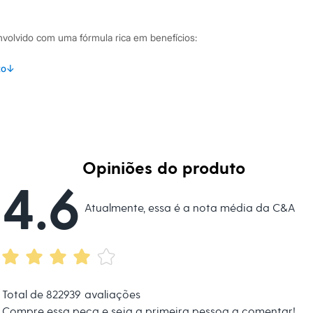
envolvido com uma fórmula rica em benefícios:
de Phytoesqualano, um ativo vegetal que promove hidratação
to
↓
barreira de proteção dos lábios.
óleos nutritivos que deixam os lábios macios e suaves ao
 confortável e não pegajosa, com um acabamento de brilho
Opiniões do produto
desliza facilmente, garantindo uma aplicação uniforme e
4.6
Atualmente, essa é a nota média da C&A
inações Versátil e prático, o Lip Oil Frappuccino é um item
cessaire. Use-o sozinho para um visual natural e lábios
dia, realçando a cor natural da sua boca com um brilho
 mais sofisticado, aplique-o sobre o seu batom favorito para
brilho e potencializar a hidratação.
Total de
822939
avaliações
 C&A! ❤
Compre essa peça e seja a primeira pessoa a comentar!