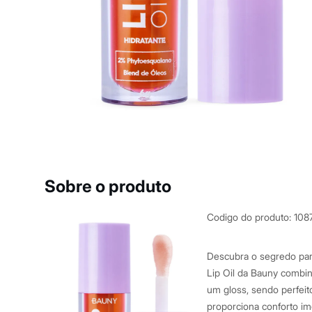
Casacos e Jaquetas
Jeans
Macacões
Saias
Shorts e Bermudas
Vestidos
Acessórios
Bolsas
Bonés e Chapéus
Bijoux
Cintos
Óculos
Relógios
Calçados
Botas
Sobre o produto
Chinelos
Rasteirinhas
Sandálias
Codigo do produto
:
108
Sapatilhas
Tênis
Marcas
Descubra o segredo para
City
Lip Oil da Bauny combi
Clock House
um gloss, sendo perfeito
Mindset
Sawary
proporciona conforto im