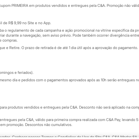
rtão
Cupons de desconto
cupom PRIMEIRA em produtos vendidos e entregues pela C&A. Promoção não válida p
Cartão presente
atórios
Sobre o cartão presente
nceira
l de R$ 9,99 no Site e no App.
de
iba o regulamento de cada campanha e ação promocional na vitrine específica da
iar durante a navegação, sem aviso prévio. Pode também ocorrer divergência entre
de compras.
 e Retire. O prazo de retirada é de até 1 dia útil após a aprovação do pagamento. 
omingos e feriados).
mesmo dia e pedidos com o pagamentos aprovados após as 10h serão entregues no 
Segurança e qualidade
ara produtos vendidos e entregues pela C&A. Desconto não será aplicado na compr
ntregues pela C&A, válido para primeira compra realizada com C&A Pay, levando 5 
s em promoção. Descontos não cumulativos.
rvados.
Conheça nossos Termos e Condições de Uso do Site C&A
. C&A Modas SA.