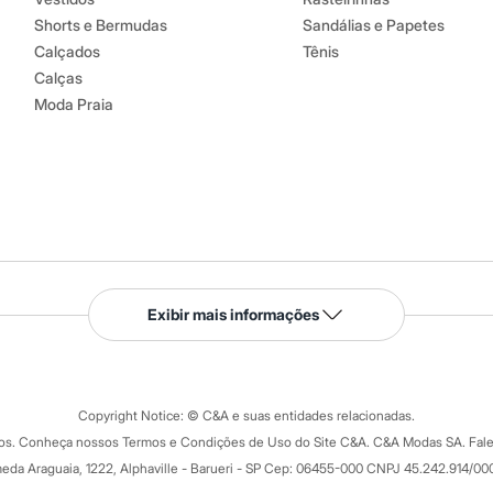
Shorts e Bermudas
Sandálias e Papetes
Calçados
Tênis
Calças
Moda Praia
Serviços
Exibir mais informações
Tipos de serviços
o C&A
Clique e retire
Trocas e devoluções
ograma
Copyright Notice: © C&A e suas entidades relacionadas.
Formas de pagamento
dos. Conheça nossos Termos e Condições de Uso do Site C&A. C&A Modas SA. Fale
Todas as vantagens
ay
eda Araguaia, 1222, Alphaville - Barueri - SP Cep: 06455-000 CNPJ 45.242.914/00
Minha C&A