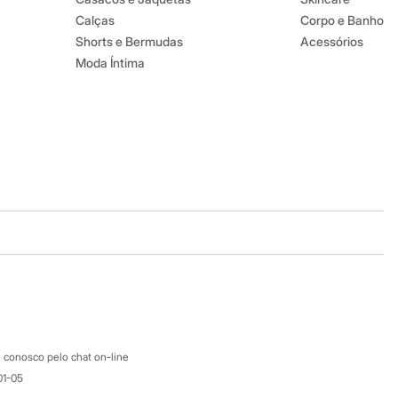
Calças
Corpo e Banho
Shorts e Bermudas
Acessórios
Moda Íntima
Baixe o app
Google store
Apple store
Atendimento
 conosco pelo chat on-line
01-05
Ajuda