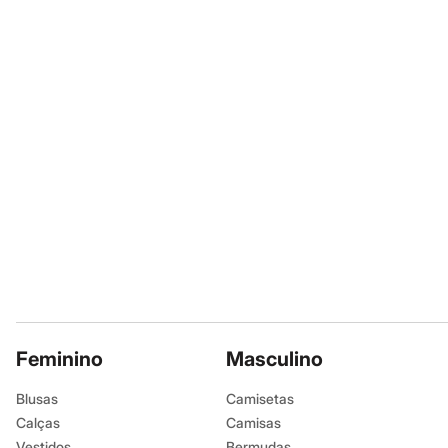
Shorts e Saias
Informacoes gerai
Vestidos
Masculino
Cor
:
Marrom
Em alta
Dia dos Pais
Marcas
:
C&A
Inverno
Tipo
:
Lip Oil
Novidades
Roupas
Bermudas
Camisas
Calças
Camisetas e Regatas
Casacos e Jaquetas
Jeans
Polos
Acessórios
Bolsas e Mochilas
Chapéus e Bonés
Cintos
Carteiras
Feminino
Masculino
Óculos
Relógios
Blusas
Camisetas
Calçados
Botas
Calças
Camisas
Chinelos
Vestidos
Bermudas