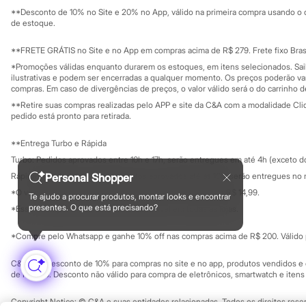
Solicite seu ca
Mapa do site
Infantil
**Desconto de 10% no Site e 20% no App, válido na primeira compra usando o 
Governança
Em alta
Investidores
de estoque.
Arrumadinho para os meninos
Ouvidoria / Rel
Sala de imprensa
Romântico para as meninas
Educação fina
**FRETE GRÁTIS no Site e no App em compras acima de R$ 279. Frete fixo Brasi
Inverno
Privacidade
Sustentabilida
*Promoções válidas enquanto durarem os estoques, em itens selecionados. Sa
Novidades
Configuração de cookies
ilustrativas e podem ser encerradas a qualquer momento. Os preços poderão var
Roupas menina
Minha privacidade
compras. Em caso de divergências de preços, o valor válido será o do carrinho 
0 a 24 meses
**Retire suas compras realizadas pelo APP e site da C&A com a modalidade Clique
1 a 5 anos
pedido está pronto para retirada.
4 a 12 anos
10 a 16 anos
Roupas menino
**Entrega Turbo e Rápida
0 a 24 meses
Turbo: Pedidos aprovados entre 10h e 17h, serão entregues em até 4h (exceto d
1 a 5 anos
Rápida: Pedidos com os pagamentos aprovados até as 10h, serão entregues no 
Personal Shopper
4 a 12 anos
10 a 16 anos
*O valor do frete para o turbo é R$ 24,99 e para a rápida é R$ 14,99.
Te ajudo a procurar produtos, montar looks e encontrar
Formas de pagamento
Acessórios
presentes. O que está precisando?
*Essa condição ainda não estará disponível em todas as lojas.
Recém-nascido
Bolsas e Mochilas
*Compre pelo Whatsapp e ganhe 10% off nas compras acima de R$ 200. Válido p
Chapéus
Calçados
C&A Pay: desconto de 10% para compras no site e no app, produtos vendidos e e
Botas
de R$ 400. Desconto não válido para compra de eletrônicos, smartwatch e iten
Chinelos
Pantufas
Copyright Notice: © C&A e suas entidades relacionadas. Todos os direitos rese
Rasteirinhas