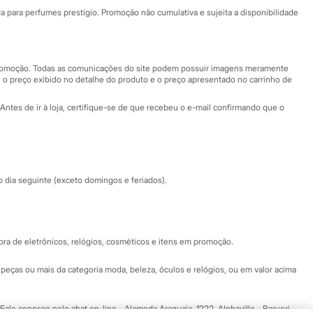
Fale conosco
ara perfumes prestígio. Promoção não cumulativa e sujeita a disponibilidade
Nossas lojas
Nossas lojas plus size
Central de ética
 promoção. Todas as comunicações do site podem possuir imagens meramente
 o preço exibido no detalhe do produto e o preço apresentado no carrinho de
Eventos
Antes de ir à loja, certifique-se de que recebeu o e-mail confirmando que o
Especial Dia dos Pais
dia seguinte (exceto domingos e feriados).
a de eletrônicos, relógios, cosméticos e itens em promoção.
peças ou mais da categoria moda, beleza, óculos e relógios, ou em valor acima
 Fale conosco pelo
chat on-line
- Alameda Araguaia, 1222, Alphaville - Barueri -