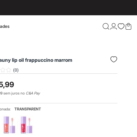
dades
Confira 
auny lip oil frappuccino marrom
(
0
)
5,99
99
sem juros no
C&A Pay
ionada:
TRANSPARENT