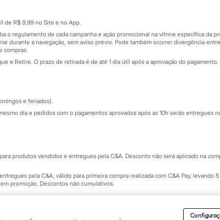
Cartão presente
atórios
Sobre o cartão presente
nceira
l de R$ 9,99 no Site e no App.
de
iba o regulamento de cada campanha e ação promocional na vitrine específica da
iar durante a navegação, sem aviso prévio. Pode também ocorrer divergência entre
de compras.
 e Retire. O prazo de retirada é de até 1 dia útil após a aprovação do pagamento. 
omingos e feriados).
mesmo dia e pedidos com o pagamentos aprovados após as 10h serão entregues no 
Segurança e qualidade
ara produtos vendidos e entregues pela C&A. Desconto não será aplicado na compr
ntregues pela C&A, válido para primeira compra realizada com C&A Pay, levando 5 
s em promoção. Descontos não cumulativos.
rvados.
Conheça nossos Termos e Condições de Uso do Site C&A
. C&A Modas SA.
Configuraç