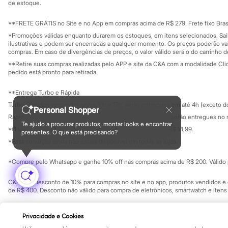
Yessica
Investidores
de estoque.
Ouvidoria / Rel
Moda esportiva
Sala de imprensa
Acessórios
Educação fina
**FRETE GRÁTIS no Site e no App em compras acima de R$ 279. Frete fixo Brasi
Blusas
Privacidade
Sustentabilida
*Promoções válidas enquanto durarem os estoques, em itens selecionados. Sa
Calçados
Configuração de cookies
ilustrativas e podem ser encerradas a qualquer momento. Os preços poderão var
Leggings
Minha privacidade
compras. Em caso de divergências de preços, o valor válido será o do carrinho 
Shorts e Bermudas
**Retire suas compras realizadas pelo APP e site da C&A com a modalidade Clique
Tops
pedido está pronto para retirada.
Moda íntima
Calcinhas
**Entrega Turbo e Rápida
Cintas e Modeladores
Meias
Turbo: Pedidos aprovados entre 10h e 17h, serão entregues em até 4h (exceto d
Personal Shopper
Pijamas
Rápida: Pedidos com os pagamentos aprovados até as 10h, serão entregues no 
Sutiãs e Tops
Te ajudo a procurar produtos, montar looks e encontrar
*O valor do frete para o turbo é R$ 24,99 e para a rápida é R$ 14,99.
Moda praia
presentes. O que está precisando?
Formas de pagamento
Biquínis
*Essa condição ainda não estará disponível em todas as lojas.
Maiôs
Saídas de praia
*Compre pelo Whatsapp e ganhe 10% off nas compras acima de R$ 200. Válido p
Personagens
Plus size
C&A Pay: desconto de 10% para compras no site e no app, produtos vendidos e e
Blusas e Camisetas
de R$ 400. Desconto não válido para compra de eletrônicos, smartwatch e iten
Calças
Casacos e Jaquetas
Copyright Notice: © C&A e suas entidades relacionadas. Todos os direitos rese
Jeans
Privacidade e Cookies
SP Cep: 06455-000 CNPJ 45.242.914/0001-05
Moda esportiva