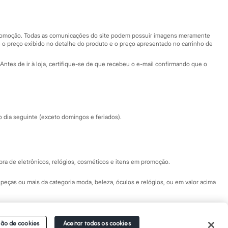
Nossas lojas
Nossas lojas plus size
Central de ética
 promoção. Todas as comunicações do site podem possuir imagens meramente
 o preço exibido no detalhe do produto e o preço apresentado no carrinho de
Eventos
Antes de ir à loja, certifique-se de que recebeu o e-mail confirmando que o
Especial Dia dos Pais
dia seguinte (exceto domingos e feriados).
a de eletrônicos, relógios, cosméticos e itens em promoção.
peças ou mais da categoria moda, beleza, óculos e relógios, ou em valor acima
 Fale conosco pelo
chat on-line
- Alameda Araguaia, 1222, Alphaville - Barueri -
ão de cookies
Aceitar todos os cookies