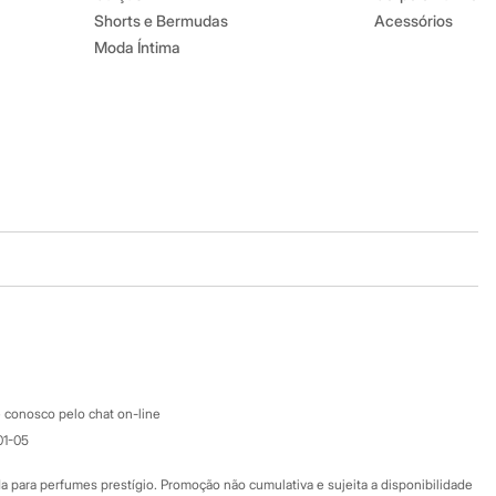
Shorts e Bermudas
Acessórios
Moda Íntima
Baixe o app
Google store
Apple store
Atendimento
 conosco pelo chat on-line
01-05
Ajuda
Fale conosco
ara perfumes prestígio. Promoção não cumulativa e sujeita a disponibilidade