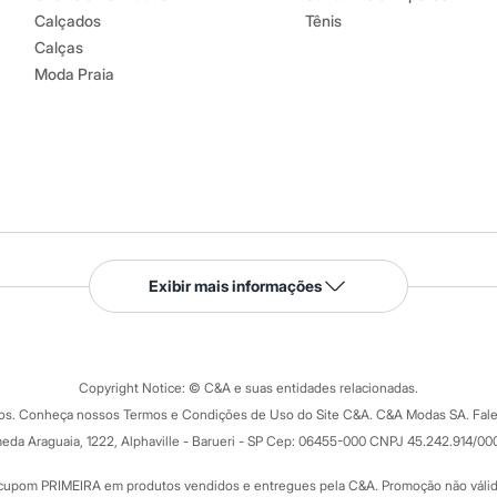
Calçados
Tênis
Calças
Moda Praia
Serviços
Exibir mais informações
Tipos de serviços
o C&A
Clique e retire
Trocas e devoluções
ograma
Copyright Notice: © C&A e suas entidades relacionadas.
Formas de pagamento
dos. Conheça nossos Termos e Condições de Uso do Site C&A. C&A Modas SA. Fale
Todas as vantagens
ay
eda Araguaia, 1222, Alphaville - Barueri - SP Cep: 06455-000 CNPJ 45.242.914/00
Minha C&A
rtão
Cupons de desconto
cupom PRIMEIRA em produtos vendidos e entregues pela C&A. Promoção não válida p