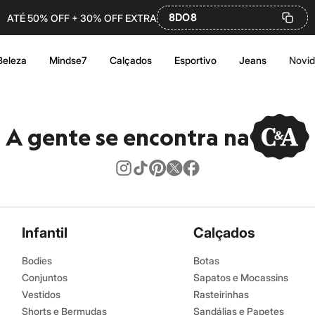
8DO8
ATÉ 50% OFF + 30% OFF EXTRA
Beleza
Mindse7
Calçados
Esportivo
Jeans
Novi
A gente se encontra na
Infantil
Calçados
Bodies
Botas
Conjuntos
Sapatos e Mocassins
Vestidos
Rasteirinhas
Shorts e Bermudas
Sandálias e Papetes