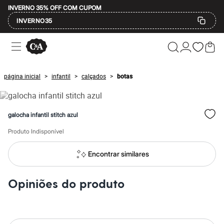
INVERNO 35% OFF COM CUPOM
INVERNO35
Ofertas
Compre por Departamento
Feminino
Masculino
página inicial
infantil
calçados
botas
>
>
>
Infantil
Calçados
Mindse7
Plus Size
galocha infantil stitch azul
Até 20% off
Até 40% off
Produto Indisponível
Até 60% off
A partir de 60% off
Feminino
Encontrar similares
Em alta
Inverno
Alfaiataria
Opiniões do produto
Novidades
Roupas
Blusas e Camisetas
Básicos