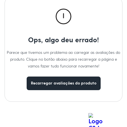
Calças
Casacos e Jaquetas
Jeans
Macacões
Saias
Shorts e Bermudas
Vestidos
Acessórios
Ops, algo deu errado!
Bolsas
Bonés e Chapéus
Bijoux
Parece que tivemos um problema ao carregar as avaliações do
Cintos
produto. Clique no botão abaixo para recarregar a página e
Óculos
vamos fazer tudo funcionar novamente!
Relógios
Calçados
Botas
Chinelos
Recarregar avaliações do produto
Rasteirinhas
Sandálias
Sapatilhas
Tênis
Marcas
City
Clock House
Mindset