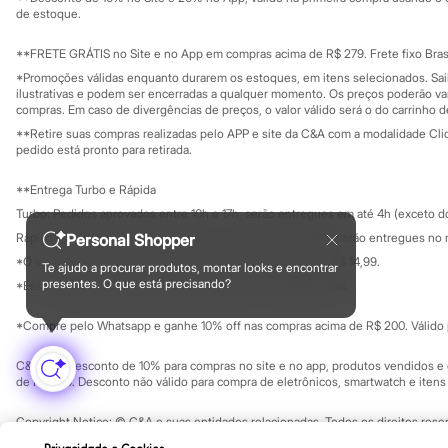
Governança
Investidores
Sonic
de estoque.
Ouvidoria / Rel
Stitch
Sala de imprensa
Beleza
Educação fina
**FRETE GRÁTIS no Site e no App em compras acima de R$ 279. Frete fixo Brasi
Kits
Privacidade
Sustentabilida
*Promoções válidas enquanto durarem os estoques, em itens selecionados. Sa
Configuração de cookies
Perfumes árabes
ilustrativas e podem ser encerradas a qualquer momento. Os preços poderão var
Novidades
Minha privacidade
compras. Em caso de divergências de preços, o valor válido será o do carrinho 
Cabelos
**Retire suas compras realizadas pelo APP e site da C&A com a modalidade Clique
Condicionador
pedido está pronto para retirada.
Escovas e Pentes
Finalizadores
**Entrega Turbo e Rápida
Shampoo
Tratamento
Turbo: Pedidos aprovados entre 10h e 17h, serão entregues em até 4h (exceto d
Cuidados com o corpo
Personal Shopper
Rápida: Pedidos com os pagamentos aprovados até as 10h, serão entregues no 
Hidratante
*O valor do frete para o turbo é R$ 24,99 e para a rápida é R$ 14,99.
Protetor solar
Te ajudo a procurar produtos, montar looks e encontrar
Formas de pagamento
presentes. O que está precisando?
Tratamento
*Essa condição ainda não estará disponível em todas as lojas.
Cuidados com o rosto
Esfoliante
*Compre pelo Whatsapp e ganhe 10% off nas compras acima de R$ 200. Válido p
Hidratante
Protetor solar
C&A Pay: desconto de 10% para compras no site e no app, produtos vendidos e e
Tônicos
de R$ 400. Desconto não válido para compra de eletrônicos, smartwatch e iten
Maquiagens
Base
Copyright Notice: © C&A e suas entidades relacionadas. Todos os direitos rese
Batom
SP Cep: 06455-000 CNPJ 45.242.914/0001-05