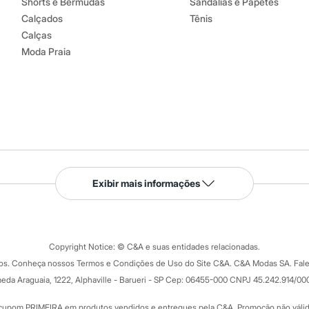
Shorts e Bermudas
Sandálias e Papetes
Calçados
Tênis
Calças
Moda Praia
Serviços
Exibir mais informações
Tipos de serviços
o C&A
Clique e retire
Trocas e devoluções
ograma
Copyright Notice: © C&A e suas entidades relacionadas.
Formas de pagamento
dos. Conheça nossos Termos e Condições de Uso do Site C&A. C&A Modas SA. Fale
Todas as vantagens
ay
eda Araguaia, 1222, Alphaville - Barueri - SP Cep: 06455-000 CNPJ 45.242.914/00
Minha C&A
rtão
Cupons de desconto
cupom PRIMEIRA em produtos vendidos e entregues pela C&A. Promoção não válida p