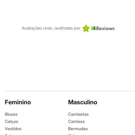
Infantil
Em alta
Arrumadinho para os meninos
Romântico para as meninas
Inverno
Avaliações reais, auditadas por:
Novidades
Roupas menina
0 a 24 meses
1 a 5 anos
4 a 12 anos
10 a 16 anos
Roupas menino
0 a 24 meses
1 a 5 anos
4 a 12 anos
10 a 16 anos
Acessórios
Recém-nascido
Bolsas e Mochilas
Feminino
Masculino
Chapéus
Calçados
Blusas
Camisetas
Botas
Calças
Camisas
Chinelos
Pantufas
Vestidos
Bermudas
Rasteirinhas