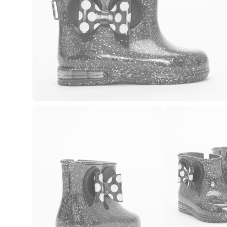
Casacos e Jaquetas
Jeans
Macacões
Saias
Shorts e Bermudas
Vestidos
Acessórios
Bolsas
Bonés e Chapéus
Bijoux
Cintos
Óculos
Relógios
Calçados
Botas
Chinelos
Rasteirinhas
Sandálias
Sapatilhas
Tênis
Marcas
City
Clock House
Mindset
Sawary