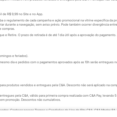
Cartão presente
atórios
Sobre o cartão presente
nceira
l de R$ 9,99 no Site e no App.
de
iba o regulamento de cada campanha e ação promocional na vitrine específica da
iar durante a navegação, sem aviso prévio. Pode também ocorrer divergência entre
de compras.
 e Retire. O prazo de retirada é de até 1 dia útil após a aprovação do pagamento. 
omingos e feriados).
mesmo dia e pedidos com o pagamentos aprovados após as 10h serão entregues no 
Segurança e qualidade
ara produtos vendidos e entregues pela C&A. Desconto não será aplicado na compr
ntregues pela C&A, válido para primeira compra realizada com C&A Pay, levando 5 
s em promoção. Descontos não cumulativos.
rvados.
Conheça nossos Termos e Condições de Uso do Site C&A
. C&A Modas SA.