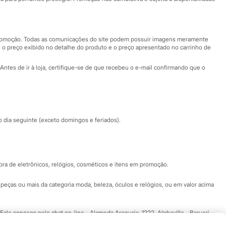
Nossas lojas
Nossas lojas plus size
Central de ética
 promoção. Todas as comunicações do site podem possuir imagens meramente
 o preço exibido no detalhe do produto e o preço apresentado no carrinho de
Eventos
Antes de ir à loja, certifique-se de que recebeu o e-mail confirmando que o
Especial Dia dos Pais
dia seguinte (exceto domingos e feriados).
a de eletrônicos, relógios, cosméticos e itens em promoção.
peças ou mais da categoria moda, beleza, óculos e relógios, ou em valor acima
 Fale conosco pelo
chat on-line
- Alameda Araguaia, 1222, Alphaville - Barueri -