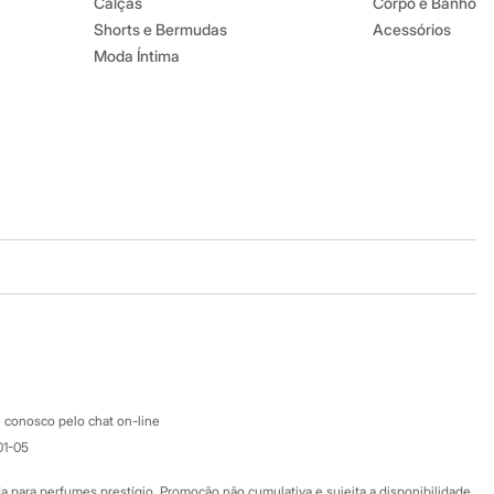
Calças
Corpo e Banho
Shorts e Bermudas
Acessórios
Moda Íntima
Baixe o app
Google store
Apple store
Atendimento
 conosco pelo chat on-line
01-05
Ajuda
Fale conosco
ara perfumes prestígio. Promoção não cumulativa e sujeita a disponibilidade