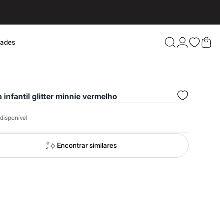
dades
Confira 
 infantil glitter minnie vermelho
disponível
Encontrar similares