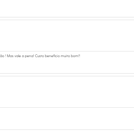
y
na
o ! Mas vale a pena! Custo benefício muito bom!!