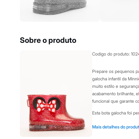
Yessica
Moda esportiva
Acessórios
Blusas
Calçados
Leggings
Shorts e Bermudas
Sobre o produto
Tops
Moda íntima
Calcinhas
Codigo do produto
:
102
Cintas e Modeladores
Meias
Pijamas
Prepare os pequenos pa
Sutiãs e Tops
galocha infantil da Min
Moda praia
Biquínis
muito estilo e seguranç
Maiôs
acabamento brilhante, e
Saídas de praia
funcional que garante c
Personagens
Plus size
Esta bota galocha foi p
Blusas e Camisetas
Calças
especiais:
Casacos e Jaquetas
Mais detalhes do produ
Jeans
Confeccionada em pl
Moda esportiva