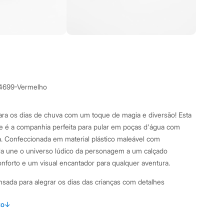
4699-Vermelho
ra os dias de chuva com um toque de magia e diversão! Esta
nie é a companhia perfeita para pular em poças d'água com
a. Confeccionada em material plástico maleável com
la une o universo lúdico da personagem a um calçado
onforto e um visual encantador para qualquer aventura.
ensada para alegrar os dias das crianças com detalhes
to
↓
ástico maleável com acabamento em glitter, oferecendo