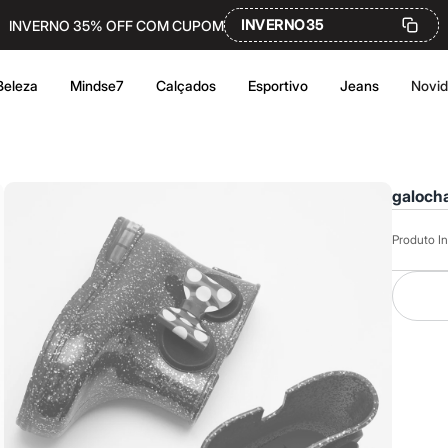
INVERNO35
INVERNO 35% OFF COM CUPOM
Beleza
Mindse7
Calçados
Esportivo
Jeans
Novi
galocha
Produto In