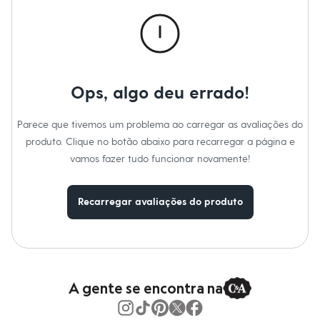
Calças
Casacos e Jaquetas
Jeans
Macacões
Saias
Shorts e Bermudas
Vestidos
Ops, algo deu errado!
Acessórios
Bolsas
Bonés e Chapéus
Parece que tivemos um problema ao carregar as avaliações do
Bijoux
produto. Clique no botão abaixo para recarregar a página e
Cintos
Óculos
vamos fazer tudo funcionar novamente!
Relógios
Calçados
Botas
Recarregar avaliações do produto
Chinelos
Rasteirinhas
Sandálias
Sapatilhas
Tênis
Marcas
City
A gente se encontra na
Clock House
Mindset