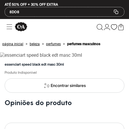
ATÉ 50% OFF + 30% OFF EXTRA
8DO8
Ofertas
Compre por Departamento
Feminino
Masculino
página inicial
beleza
perfumes
perfumes masculinos
>
>
>
Infantil
Calçados
Mindse7
Plus Size
essenciart speed black edt masc 30ml
Até 20% off
Até 40% off
Produto Indisponível
Até 60% off
A partir de 60% off
Encontrar similares
Feminino
Em alta
Inverno
Opiniões do produto
Alfaiataria
Novidades
Roupas
Blusas e Camisetas
Básicos