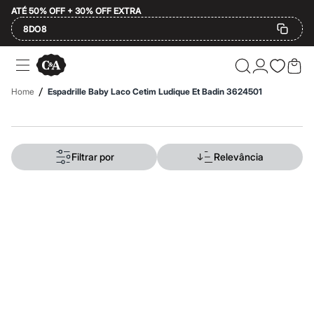
ATÉ 50% OFF + 30% OFF EXTRA
8DO8
Ofertas
Compre por Departamento
Feminino
/
Home
Espadrille Baby Laco Cetim Ludique Et Badin 3624501
Masculino
Infantil
Calçados
Mindse7
Plus Size
Filtrar por
Relevância
Até 20% off
Até 40% off
Até 60% off
A partir de 60% off
Feminino
Em alta
Inverno
Alfaiataria
Novidades
Roupas
Blusas e Camisetas
Básicos