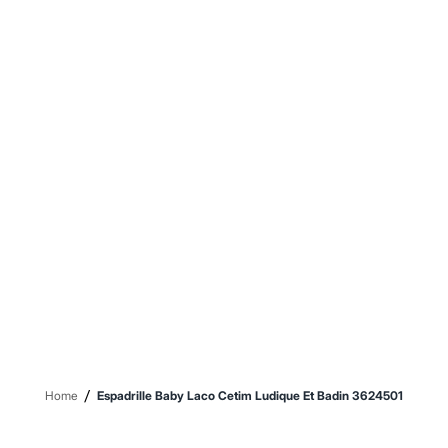
Sawary
Yessica
Moda esportiva
Acessórios
Blusas
Calçados
Leggings
Shorts e Bermudas
Tops
Moda íntima
Calcinhas
Cintas e Modeladores
Meias
Pijamas
Sutiãs e Tops
Moda praia
Biquínis
Maiôs
Saídas de praia
Personagens
Plus size
Blusas e Camisetas
/
Home
Espadrille Baby Laco Cetim Ludique Et Badin 3624501
Calças
Casacos e Jaquetas
Jeans