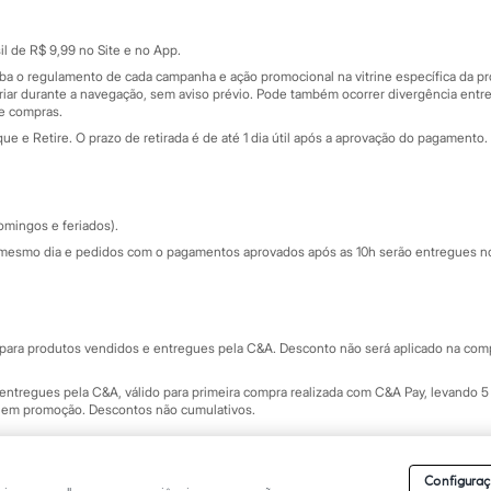
Cartão presente
atórios
Sobre o cartão presente
nceira
l de R$ 9,99 no Site e no App.
de
iba o regulamento de cada campanha e ação promocional na vitrine específica da
iar durante a navegação, sem aviso prévio. Pode também ocorrer divergência entre
de compras.
 e Retire. O prazo de retirada é de até 1 dia útil após a aprovação do pagamento. 
omingos e feriados).
mesmo dia e pedidos com o pagamentos aprovados após as 10h serão entregues no 
Segurança e qualidade
ara produtos vendidos e entregues pela C&A. Desconto não será aplicado na compr
ntregues pela C&A, válido para primeira compra realizada com C&A Pay, levando 5 
s em promoção. Descontos não cumulativos.
rvados.
Conheça nossos Termos e Condições de Uso do Site C&A
. C&A Modas SA.
Configuraç