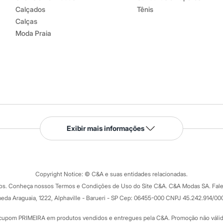
Calçados
Tênis
Calças
Moda Praia
Serviços
Exibir mais informações
Tipos de serviços
o C&A
Clique e retire
Trocas e devoluções
ograma
Copyright Notice: © C&A e suas entidades relacionadas.
Formas de pagamento
dos. Conheça nossos Termos e Condições de Uso do Site C&A. C&A Modas SA. Fale
Todas as vantagens
ay
eda Araguaia, 1222, Alphaville - Barueri - SP Cep: 06455-000 CNPJ 45.242.914/00
Minha C&A
rtão
Cupons de desconto
cupom PRIMEIRA em produtos vendidos e entregues pela C&A. Promoção não válida p