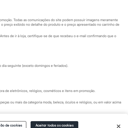
Nossas lojas
Nossas lojas plus size
Central de ética
 promoção. Todas as comunicações do site podem possuir imagens meramente
 o preço exibido no detalhe do produto e o preço apresentado no carrinho de
Eventos
Antes de ir à loja, certifique-se de que recebeu o e-mail confirmando que o
Especial Dia dos Pais
dia seguinte (exceto domingos e feriados).
a de eletrônicos, relógios, cosméticos e itens em promoção.
peças ou mais da categoria moda, beleza, óculos e relógios, ou em valor acima
 Fale conosco pelo
chat on-line
- Alameda Araguaia, 1222, Alphaville - Barueri -
ão de cookies
Aceitar todos os cookies