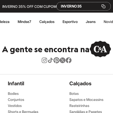
INVERNO35
INVERNO 35% OFF COM CUPOM
Beleza
Mindse7
Calçados
Esportivo
Jeans
Novi
A gente se encontra na
Infantil
Calçados
Bodies
Botas
Conjuntos
Sapatos e Mocassins
Vestidos
Rasteirinhas
Shorts e Bermudas
Sandálias e Papetes