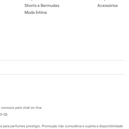
Shorts e Bermudas
Acessórios
Moda Íntima
Baixe o app
Google store
Apple store
Atendimento
 conosco pelo chat on-line
01-05
Ajuda
Fale conosco
ara perfumes prestígio. Promoção não cumulativa e sujeita a disponibilidade