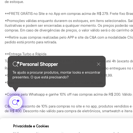
Yessica
Investidores
de estoque.
Ouvidoria / Rel
Moda esportiva
Sala de imprensa
Acessórios
Educação fina
**FRETE GRÁTIS no Site e no App em compras acima de R$ 279. Frete fixo Brasi
Blusas
Privacidade
Sustentabilida
*Promoções válidas enquanto durarem os estoques, em itens selecionados. Sa
Calçados
Configuração de cookies
ilustrativas e podem ser encerradas a qualquer momento. Os preços poderão var
Leggings
Minha privacidade
compras. Em caso de divergências de preços, o valor válido será o do carrinho 
Shorts e Bermudas
**Retire suas compras realizadas pelo APP e site da C&A com a modalidade Clique
Tops
pedido está pronto para retirada.
Moda íntima
Calcinhas
**Entrega Turbo e Rápida
Cintas e Modeladores
Meias
Turbo: Pedidos aprovados entre 10h e 17h, serão entregues em até 4h (exceto d
Personal Shopper
Pijamas
Rápida: Pedidos com os pagamentos aprovados até as 10h, serão entregues no 
Sutiãs e Tops
Te ajudo a procurar produtos, montar looks e encontrar
*O valor do frete para o turbo é R$ 24,99 e para a rápida é R$ 14,99.
Moda praia
presentes. O que está precisando?
Formas de pagamento
Biquínis
*Essa condição ainda não estará disponível em todas as lojas.
Maiôs
Saídas de praia
*Compre pelo Whatsapp e ganhe 10% off nas compras acima de R$ 200. Válido p
Personagens
Plus size
C&A Pay: desconto de 10% para compras no site e no app, produtos vendidos e e
Blusas e Camisetas
de R$ 400. Desconto não válido para compra de eletrônicos, smartwatch e iten
Calças
Casacos e Jaquetas
Copyright Notice: © C&A e suas entidades relacionadas. Todos os direitos rese
Jeans
Privacidade e Cookies
SP Cep: 06455-000 CNPJ 45.242.914/0001-05
Moda esportiva