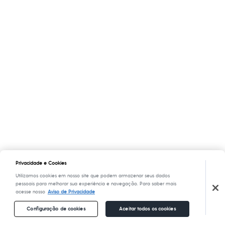
Privacidade e Cookies
Utilizamos cookies em nosso site que podem armazenar seus dados
pessoais para melhorar sua experiência e navegação. Para saber mais
acesse nosso
Aviso de Privacidade
Configuração de cookies
Aceitar todos os cookies