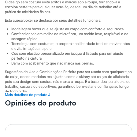
Sawary
O design sem costura evita atritos e marcas sob a roupa, tornando-a a
Yessica
escolha perfeita para qualquer ocasião, desde um dia de trabalho até a
Moda esportiva
prática de atividades físicas.
Acessórios
Esta cueca boxer se destaca por seus detalhes funcionais:
Blusas
Calçados
Modelagem boxer que se ajusta ao corpo com conforto e segurança.
Leggings
Confeccionada em malha de microfibra, um tecido leve, respirável e de
secagem rápida.
Shorts e Bermudas
Tecnologia sem costura que proporciona liberdade total de movimentos
Tops
e evita irritações na pele.
Moda íntima
Cós com elástico personalizado em jacquard listrado para um ajuste
Calcinhas
perfeito na cintura.
Cintas e Modeladores
Barra com acabamento que não marca nas pernas.
Meias
Sugestões de Uso e Combinações Perfeita para ser usada com qualquer tipo
Pijamas
de calça, desde modelos mais justos como a skinny até calças de alfaiataria,
Sutiãs e Tops
pois seu design sem costura não marca a roupa. É a base ideal para looks de
Moda praia
trabalho, casuais ou esportivos, garantindo bem-estar e confiança ao longo
Biquínis
de todo o dia.
Maiôs
↓
Mais detalhes do produto
Saídas de praia
A gente se encontra na C&A! ❤
Opiniões do produto
Personagens
Informacoes gerais:
Plus size
Blusas e Camisetas
Material
:
Poliamida
Cor
:
Cinza
Calças
Marcas
:
Clock House
Casacos e Jaquetas
Gênero
:
Masculino
Jeans