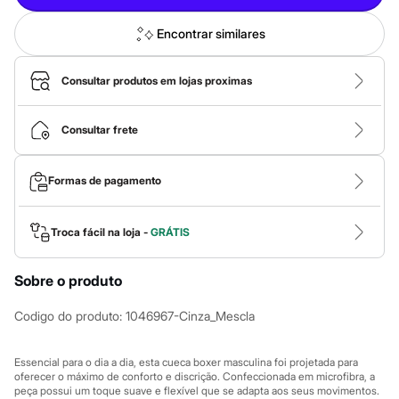
Calças
Casacos e Jaquetas
Jeans
Encontrar similares
Macacões
Saias
Shorts e Bermudas
Consultar produtos em lojas proximas
Vestidos
Acessórios
Bolsas
Consultar frete
Bonés e Chapéus
Bijoux
Cintos
Formas de pagamento
Óculos
Relógios
Calçados
Troca fácil na loja -
GRÁTIS
Botas
Chinelos
Rasteirinhas
Sobre o produto
Sandálias
Sapatilhas
Codigo do produto
:
1046967-Cinza_Mescla
Tênis
Marcas
City
Essencial para o dia a dia, esta cueca boxer masculina foi projetada para
Clock House
oferecer o máximo de conforto e discrição. Confeccionada em microfibra, a
Mindset
peça possui um toque suave e flexível que se adapta aos seus movimentos.