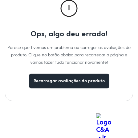
Moda esportiva
Shorts e Saias
Vestidos
Masculino
Em alta
Dia dos Pais
Ops, algo deu errado!
Inverno
Novidades
Roupas
Parece que tivemos um problema ao carregar as avaliações do
Bermudas
produto. Clique no botão abaixo para recarregar a página e
Camisas
vamos fazer tudo funcionar novamente!
Calças
Camisetas e Regatas
Casacos e Jaquetas
Jeans
Recarregar avaliações do produto
Polos
Acessórios
Bolsas e Mochilas
Chapéus e Bonés
Cintos
Carteiras
Óculos
Relógios
Calçados
Botas