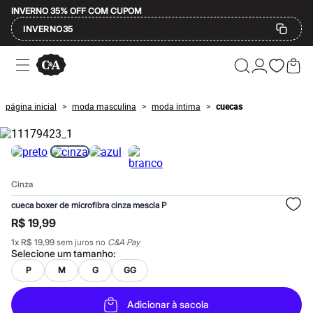
INVERNO 35% OFF COM CUPOM
INVERNO35
Ofertas
Compre por Departamento
Feminino
Masculino
página inicial
moda masculina
moda íntima
cuecas
>
>
>
Infantil
Calçados
Mindse7
Plus Size
Até 20% off
Até 40% off
Cinza
Até 60% off
A partir de 60% off
cueca boxer de microfibra cinza mescla P
Feminino
R$ 19,99
Em alta
Inverno
1
x
R$ 19,99
sem juros no
C&A Pay
Alfaiataria
Selecione um
tamanho
:
Novidades
P
M
G
GG
Roupas
Blusas e Camisetas
Básicos
Adicionar à sacola