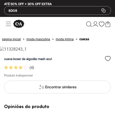
ATÉ 50% OFF + 30% OFF EXTRA
8DO8
Ofertas
Compre por Departamento
Feminino
Masculino
página inicial
moda masculina
moda íntima
cuecas
>
>
>
Infantil
Calçados
Mindse7
Plus Size
cueca boxer de algodão mash azul
Até 20% off
Até 40% off
(
4
)
Até 60% off
A partir de 60% off
Produto Indisponível
Feminino
Em alta
Encontrar similares
Inverno
Alfaiataria
Novidades
Roupas
Opiniões do produto
Blusas e Camisetas
Básicos