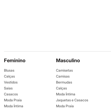
Shorts e Saias
Vestidos
Masculino
Em alta
Dia dos Pais
Inverno
Novidades
Roupas
Bermudas
Camisas
Calças
Camisetas e Regatas
Casacos e Jaquetas
Feminino
Jeans
Masculino
Polos
Acessórios
Blusas
Camisetas
Bolsas e Mochilas
Calças
Camisas
Chapéus e Bonés
Cintos
Vestidos
Bermudas
Carteiras
Saias
Calças
Óculos
Casacos
Moda Íntima
Relógios
Calçados
Moda Praia
Jaquetas e Casacos
Botas
Moda Íntima
Moda Praia
Chinelos