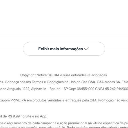
Serviços
Exibir mais informações
Tipos de serviços
o C&A
Clique e retire
Trocas e devoluções
ograma
Copyright Notice: © C&A e suas entidades relacionadas.
Formas de pagamento
dos. Conheça nossos Termos e Condições de Uso do Site C&A. C&A Modas SA. Fale
Todas as vantagens
ay
eda Araguaia, 1222, Alphaville - Barueri - SP Cep: 06455-000 CNPJ 45.242.914/00
Minha C&A
rtão
Cupons de desconto
cupom PRIMEIRA em produtos vendidos e entregues pela C&A. Promoção não válida p
Cartão presente
atórios
Sobre o cartão presente
nceira
l de R$ 9,99 no Site e no App.
de
iba o regulamento de cada campanha e ação promocional na vitrine específica da
iar durante a navegação, sem aviso prévio. Pode também ocorrer divergência entre