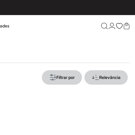
dades
Confira 
Filtrar por
Relevância