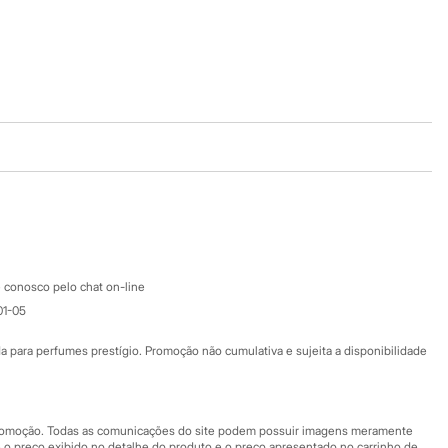
Baixe o app
Google store
Apple store
Atendimento
 conosco pelo chat on-line
01-05
Ajuda
Fale conosco
ara perfumes prestígio. Promoção não cumulativa e sujeita a disponibilidade
Nossas lojas
Nossas lojas plus size
Central de ética
 promoção. Todas as comunicações do site podem possuir imagens meramente
 o preço exibido no detalhe do produto e o preço apresentado no carrinho de