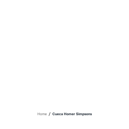
Sawary
Yessica
Moda esportiva
Acessórios
Blusas
Calçados
Leggings
Shorts e Bermudas
Tops
Moda íntima
Calcinhas
Cintas e Modeladores
Meias
Pijamas
Sutiãs e Tops
Moda praia
Biquínis
Maiôs
Saídas de praia
Personagens
Plus size
Blusas e Camisetas
/
Home
Cueca Homer Simpsons
Calças
Casacos e Jaquetas
Jeans