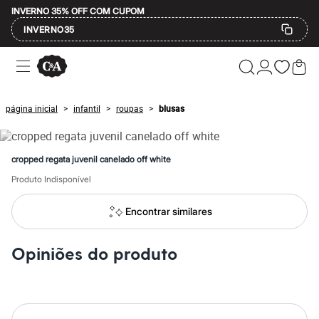
INVERNO 35% OFF COM CUPOM
INVERNO35
Ofertas
Compre por Departamento
Feminino
Masculino
página inicial
infantil
roupas
blusas
>
>
>
Infantil
Calçados
Mindse7
Plus Size
cropped regata juvenil canelado off white
Até 20% off
Até 40% off
Produto Indisponível
Até 60% off
A partir de 60% off
Encontrar similares
Feminino
Em alta
Inverno
Opiniões do produto
Alfaiataria
Novidades
Roupas
Blusas e Camisetas
Básicos