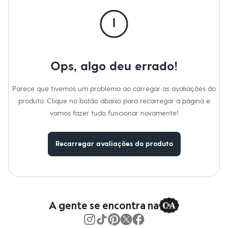
Calças
Casacos e Jaquetas
Jeans
Macacões
Saias
Shorts e Bermudas
Vestidos
Ops, algo deu errado!
Acessórios
Bolsas
Bonés e Chapéus
Parece que tivemos um problema ao carregar as avaliações do
Bijoux
produto. Clique no botão abaixo para recarregar a página e
Cintos
Óculos
vamos fazer tudo funcionar novamente!
Relógios
Calçados
Botas
Recarregar avaliações do produto
Chinelos
Rasteirinhas
Sandálias
Sapatilhas
Tênis
Marcas
City
A gente se encontra na
Clock House
Mindset