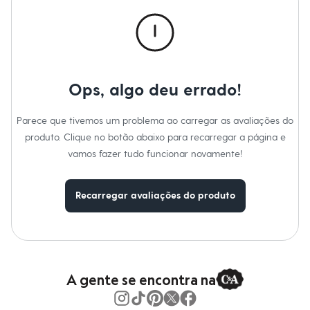
Calças
Casacos e Jaquetas
Jeans
Macacões
Saias
Shorts e Bermudas
Vestidos
Ops, algo deu errado!
Acessórios
Bolsas
Bonés e Chapéus
Parece que tivemos um problema ao carregar as avaliações do
Bijoux
produto. Clique no botão abaixo para recarregar a página e
Cintos
Óculos
vamos fazer tudo funcionar novamente!
Relógios
Calçados
Botas
Recarregar avaliações do produto
Chinelos
Rasteirinhas
Sandálias
Sapatilhas
Tênis
Marcas
City
A gente se encontra na
Clock House
Mindset