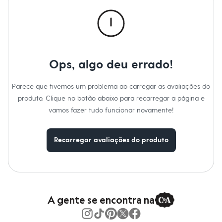
Calças
Casacos e Jaquetas
Jeans
Macacões
Saias
Shorts e Bermudas
Vestidos
Ops, algo deu errado!
Acessórios
Bolsas
Bonés e Chapéus
Parece que tivemos um problema ao carregar as avaliações do
Bijoux
produto. Clique no botão abaixo para recarregar a página e
Cintos
Óculos
vamos fazer tudo funcionar novamente!
Relógios
Calçados
Botas
Recarregar avaliações do produto
Chinelos
Rasteirinhas
Sandálias
Sapatilhas
Tênis
Marcas
City
A gente se encontra na
Clock House
Mindset