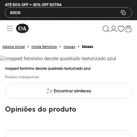
ATÉ 50% OFF + 30% OFF EXTRA
8DO8
Ofertas
Compre por Departamento
Feminino
Masculino
página inicial
moda feminina
roupas
blusas
>
>
>
Infantil
Calçados
Mindse7
Plus Size
cropped feminino decote quadrado texturizado azul
Até 20% off
Até 40% off
Produto Indisponível
Até 60% off
A partir de 60% off
Encontrar similares
Feminino
Em alta
Inverno
Opiniões do produto
Alfaiataria
Novidades
Roupas
Blusas e Camisetas
Básicos