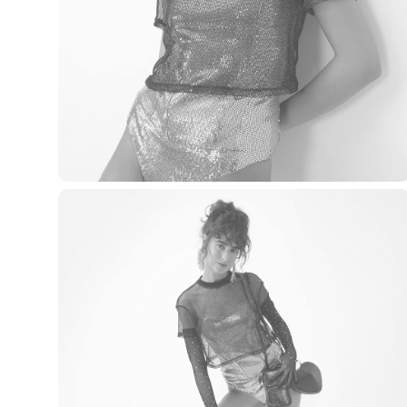
Casacos e Jaquetas
Jeans
Macacões
Saias
Shorts e Bermudas
Vestidos
Acessórios
Bolsas
Bonés e Chapéus
Bijoux
Cintos
Óculos
Relógios
Calçados
Botas
Chinelos
Rasteirinhas
Sandálias
Sapatilhas
Tênis
Marcas
City
Clock House
Mindset
Sawary