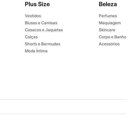
Plus Size
Beleza
Vestidos
Perfumes
Blusas e Camisas
Maquiagem
Casacos e Jaquetas
Skincare
Calças
Corpo e Banho
Shorts e Bermudas
Acessórios
Moda Íntima
Baixe o app
Google store
Apple store