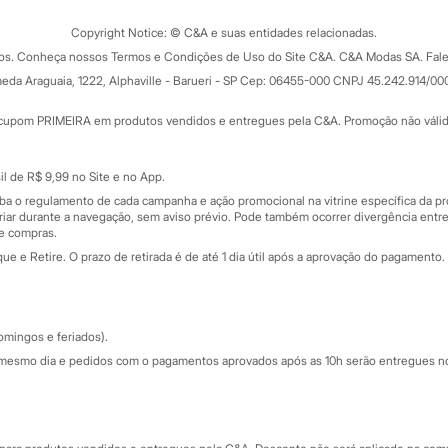
Trocas e devoluções
ograma
Copyright Notice: © C&A e suas entidades relacionadas.
Formas de pagamento
dos. Conheça nossos Termos e Condições de Uso do Site C&A. C&A Modas SA. Fale
Todas as vantagens
ay
eda Araguaia, 1222, Alphaville - Barueri - SP Cep: 06455-000 CNPJ 45.242.914/00
Minha C&A
rtão
Cupons de desconto
cupom PRIMEIRA em produtos vendidos e entregues pela C&A. Promoção não válida p
Cartão presente
atórios
Sobre o cartão presente
nceira
l de R$ 9,99 no Site e no App.
de
iba o regulamento de cada campanha e ação promocional na vitrine específica da
iar durante a navegação, sem aviso prévio. Pode também ocorrer divergência entre
de compras.
 e Retire. O prazo de retirada é de até 1 dia útil após a aprovação do pagamento. 
omingos e feriados).
mesmo dia e pedidos com o pagamentos aprovados após as 10h serão entregues no 
Segurança e qualidade