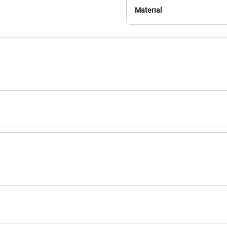
Material
amanho P.
Suas medidas são:
/ Busto: 83cm / Cintura: 63cm / Quadril: 94cm.
s:
oliamida, 4% elastano
 Curta
 House
ino