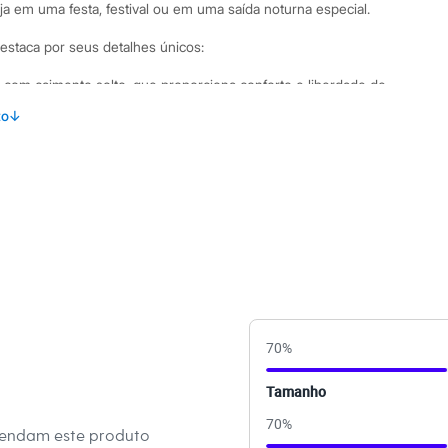
ja em uma festa, festival ou em uma saída noturna especial.
destaca por seus detalhes únicos:
om caimento solto, que proporciona conforto e liberdade de
to
↓
lha de tela com poliamida e elastano, garantindo um brilho
de.
dondo e mangas curtas, clássico e fácil de combinar.
ransparência, perfeita para ser usada sobre tops, bodies ou
binações Para um look de festival ou carnaval, combine-o
 um body colorido por baixo e um short jeans. Se a ideia é
ais sofisticada, use-o sobre um top de renda com uma calça
e couro. A versatilidade desta blusa feminina permite que você
70
%
os e ocasiões.
Tamanho
 C&A! ❤
70
%
mendam este produto