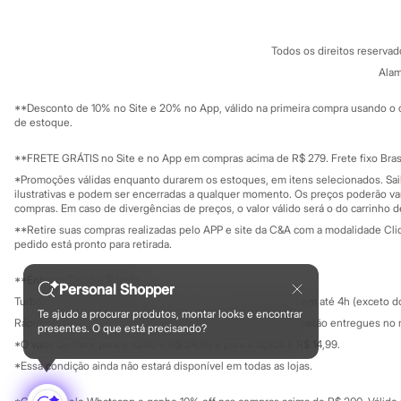
Sonic
Termos e condições
C&A&VC
Stitch
Conheça o pr
Política de privacidade
Beleza
Todos os direitos reserva
Trabalhe conosco
C&A Pay
Kits
Sobre o C&A P
Alam
Perfumes árabes
Sustentabilidade
Novidades
Solicite seu ca
Mapa do site
**Desconto de 10% no Site e 20% no App, válido na primeira compra usando o 
Cabelos
Governança
Investidores
de estoque.
Condicionador
Ouvidoria / Rel
Escovas e Pentes
Sala de imprensa
Finalizadores
Educação fina
**FRETE GRÁTIS no Site e no App em compras acima de R$ 279. Frete fixo Brasi
Privacidade
Shampoo
Sustentabilida
*Promoções válidas enquanto durarem os estoques, em itens selecionados. Sa
Configuração de cookies
Tratamento
ilustrativas e podem ser encerradas a qualquer momento. Os preços poderão var
Cuidados com o corpo
Minha privacidade
compras. Em caso de divergências de preços, o valor válido será o do carrinho 
Hidratante
**Retire suas compras realizadas pelo APP e site da C&A com a modalidade Clique
Protetor solar
pedido está pronto para retirada.
Tratamento
Cuidados com o rosto
**Entrega Turbo e Rápida
Esfoliante
Personal Shopper
Turbo: Pedidos aprovados entre 10h e 17h, serão entregues em até 4h (exceto d
Hidratante
Te ajudo a procurar produtos, montar looks e encontrar
Protetor solar
Rápida: Pedidos com os pagamentos aprovados até as 10h, serão entregues no 
presentes. O que está precisando?
Tônicos
*O valor do frete para o turbo é R$ 24,99 e para a rápida é R$ 14,99.
Maquiagens
Formas de pagamento
*Essa condição ainda não estará disponível em todas as lojas.
Base
Batom