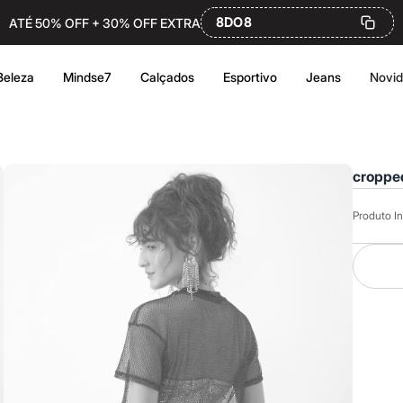
8DO8
ATÉ 50% OFF + 30% OFF EXTRA
Beleza
Mindse7
Calçados
Esportivo
Jeans
Novi
croppe
Produto In