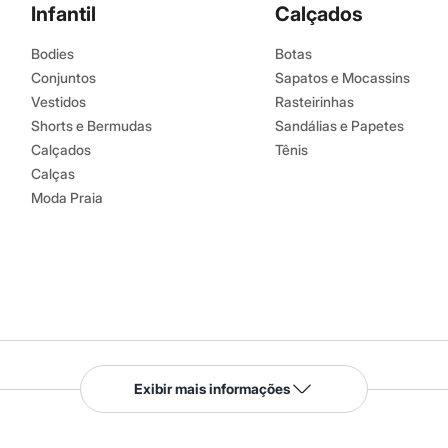
Infantil
Calçados
Bodies
Botas
Conjuntos
Sapatos e Mocassins
Vestidos
Rasteirinhas
Shorts e Bermudas
Sandálias e Papetes
Calçados
Tênis
Calças
Moda Praia
Serviços
Exibir mais informações
Tipos de serviços
o C&A
Clique e retire