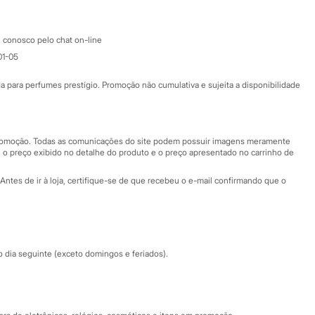
Atendimento
 conosco pelo chat on-line
01-05
Ajuda
Fale conosco
ara perfumes prestígio. Promoção não cumulativa e sujeita a disponibilidade
Nossas lojas
Nossas lojas plus size
Central de ética
 promoção. Todas as comunicações do site podem possuir imagens meramente
 o preço exibido no detalhe do produto e o preço apresentado no carrinho de
Eventos
Antes de ir à loja, certifique-se de que recebeu o e-mail confirmando que o
Especial Dia dos Pais
dia seguinte (exceto domingos e feriados).