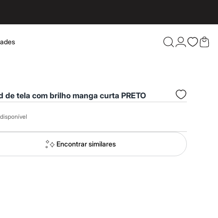
dades
Confira 
d de tela com brilho manga curta PRETO
disponível
Encontrar similares