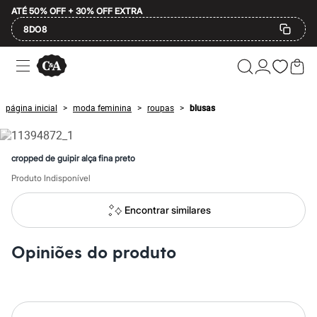
ATÉ 50% OFF + 30% OFF EXTRA
8DO8
Ofertas
Compre por Departamento
Feminino
Masculino
página inicial
moda feminina
roupas
blusas
>
>
>
Infantil
Calçados
Mindse7
Plus Size
cropped de guipir alça fina preto
Até 20% off
Até 40% off
Produto Indisponível
Até 60% off
A partir de 60% off
Encontrar similares
Feminino
Em alta
Inverno
Opiniões do produto
Alfaiataria
Novidades
Roupas
Blusas e Camisetas
Básicos