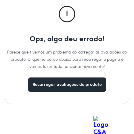
Calças
Casacos e Jaquetas
Jeans
Macacões
Saias
Shorts e Bermudas
Vestidos
Ops, algo deu errado!
Acessórios
Bolsas
Bonés e Chapéus
Parece que tivemos um problema ao carregar as avaliações do
Bijoux
produto. Clique no botão abaixo para recarregar a página e
Cintos
Óculos
vamos fazer tudo funcionar novamente!
Relógios
Calçados
Botas
Recarregar avaliações do produto
Chinelos
Rasteirinhas
Sandálias
Sapatilhas
Tênis
Marcas
City
Clock House
Mindset