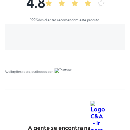
4.8
Calças
Casacos e Jaquetas
Jeans
Macacões
100
%
dos clientes recomendam este produto
Saias
Shorts e Bermudas
Vestidos
Acessórios
Bolsas
Bonés e Chapéus
Bijoux
Cintos
Óculos
Relógios
Avaliações reais, auditadas por:
Calçados
Botas
Chinelos
Rasteirinhas
Sandálias
Sapatilhas
Tênis
Marcas
City
Clock House
Mindset
A gente se encontra na