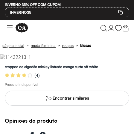
INVERNO 35% OFF COM CUPOM
INVERNO35
Ofertas
Compre por Departamento
Feminino
Masculino
página inicial
moda feminina
roupas
blusas
>
>
>
Infantil
Calçados
Mindse7
Plus Size
cropped de algodão mickey listrado manga curta off white
Até 20% off
(
4
)
Até 40% off
Até 60% off
Produto Indisponível
A partir de 60% off
Feminino
Em alta
Encontrar similares
Inverno
Alfaiataria
Novidades
Roupas
Opiniões do produto
Blusas e Camisetas
Básicos