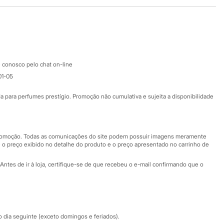
Baixe o app
Google store
Apple store
Atendimento
 conosco pelo chat on-line
01-05
Ajuda
Fale conosco
ara perfumes prestígio. Promoção não cumulativa e sujeita a disponibilidade
Nossas lojas
Nossas lojas plus size
Central de ética
 promoção. Todas as comunicações do site podem possuir imagens meramente
 o preço exibido no detalhe do produto e o preço apresentado no carrinho de
Eventos
Antes de ir à loja, certifique-se de que recebeu o e-mail confirmando que o
Especial Dia dos Pais
dia seguinte (exceto domingos e feriados).