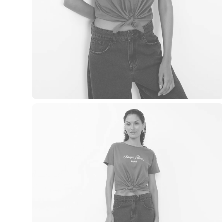
Casacos e Jaquetas
Jeans
Macacões
Saias
Shorts e Bermudas
Vestidos
Acessórios
Bolsas
Bonés e Chapéus
Bijoux
Cintos
Óculos
Relógios
Calçados
Botas
Chinelos
Rasteirinhas
Sandálias
Sapatilhas
Tênis
Marcas
City
Clock House
Mindset
Sawary