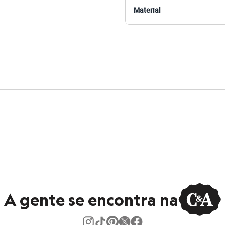
Material
 Busto: 94cm / Cintura: 72cm / Quadril: 95cm.
s:
 algodão
 Curta
e Redondo
ino
A gente se encontra na