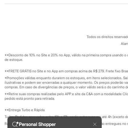
Institucional
Produtos
Sandálias
Tênis
Sobre a C&A
Cartão C&A
Diversão
Sobre o cartã
Fornecedores
Marcas
Baby Club
Termos e condições
C&A&VC
Fifteen
Conheça o pr
Política de privacidade
Miss Fifteen
Todos os direitos reserva
Trabalhe conosco
C&A Pay
Palomino
Sobre o C&A P
Alam
Moda íntima
Sustentabilidade
Calcinhas
Solicite seu ca
Mapa do site
Cuecas
**Desconto de 10% no Site e 20% no App, válido na primeira compra usando o 
Governança
Investidores
de estoque.
Meias
Ouvidoria / Rel
Pijamas
Sala de imprensa
Moda praia
Educação fina
**FRETE GRÁTIS no Site e no App em compras acima de R$ 279. Frete fixo Brasi
Biquínis e Maiôs
Privacidade
Sustentabilida
*Promoções válidas enquanto durarem os estoques, em itens selecionados. Sa
Configuração de cookies
Blusas de proteção
ilustrativas e podem ser encerradas a qualquer momento. Os preços poderão var
Sungas
Minha privacidade
compras. Em caso de divergências de preços, o valor válido será o do carrinho 
Personagens
**Retire suas compras realizadas pelo APP e site da C&A com a modalidade Clique
Bluey
pedido está pronto para retirada.
Disney
Hello Kitty
**Entrega Turbo e Rápida
Homem Aranha
Minecraft
Turbo: Pedidos aprovados entre 10h e 17h, serão entregues em até 4h (exceto d
Naruto
Personal Shopper
Rápida: Pedidos com os pagamentos aprovados até as 10h, serão entregues no 
Patrulha Canina