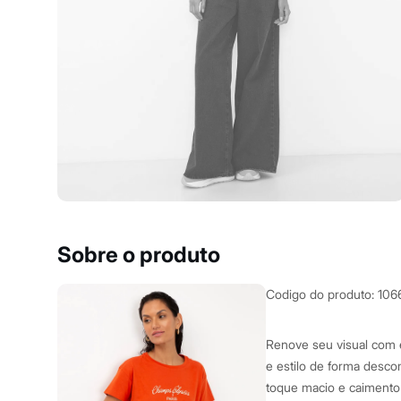
Yessica
Moda esportiva
Acessórios
Blusas
Calçados
Leggings
Shorts e Bermudas
Tops
Moda íntima
Calcinhas
Cintas e Modeladores
Meias
Pijamas
Sutiãs e Tops
Moda praia
Biquínis
Sobre o produto
Maiôs
Saídas de praia
Personagens
Codigo do produto
:
106
Plus size
Blusas e Camisetas
Calças
Renove seu visual com e
Casacos e Jaquetas
e estilo de forma desc
Jeans
toque macio e caimento 
Moda esportiva