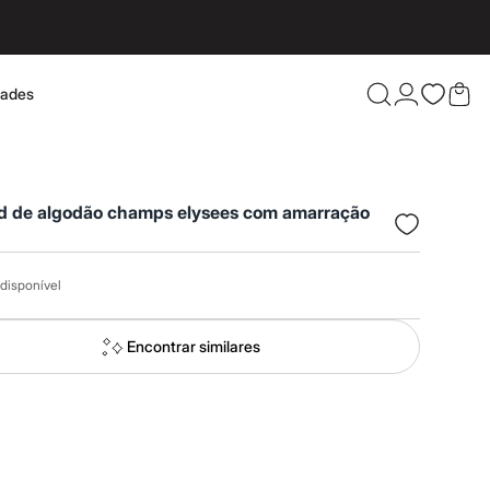
dades
Confira 
d de algodão champs elysees com amarração
disponível
Encontrar similares