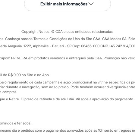
Serviços
Exibir mais informações
Tipos de serviços
o C&A
Clique e retire
Trocas e devoluções
ograma
Copyright Notice: © C&A e suas entidades relacionadas.
Formas de pagamento
dos. Conheça nossos Termos e Condições de Uso do Site C&A. C&A Modas SA. Fale
Todas as vantagens
ay
eda Araguaia, 1222, Alphaville - Barueri - SP Cep: 06455-000 CNPJ 45.242.914/00
Minha C&A
rtão
Cupons de desconto
cupom PRIMEIRA em produtos vendidos e entregues pela C&A. Promoção não válida p
Cartão presente
atórios
Sobre o cartão presente
nceira
l de R$ 9,99 no Site e no App.
de
iba o regulamento de cada campanha e ação promocional na vitrine específica da
iar durante a navegação, sem aviso prévio. Pode também ocorrer divergência entre
de compras.
 e Retire. O prazo de retirada é de até 1 dia útil após a aprovação do pagamento. 
omingos e feriados).
mesmo dia e pedidos com o pagamentos aprovados após as 10h serão entregues no 