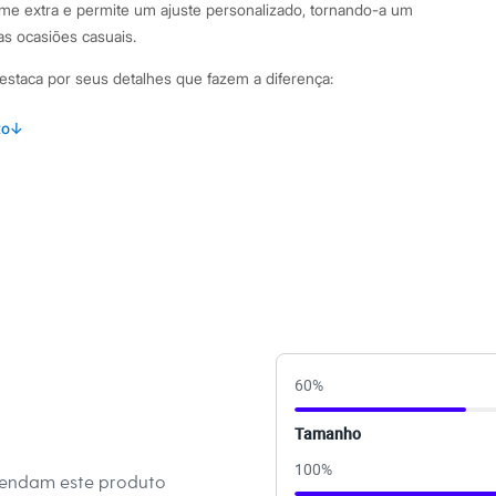
rme extra e permite um ajuste personalizado, tornando-a um
sas ocasiões casuais.
estaca por seus detalhes que fazem a diferença:
om caimento reto, moderna e fácil de combinar.
to
↓
lha 100% algodão, garantindo conforto e respirabilidade.
ico e mangas curtas, perfeitas para o dia a dia.
 frontal que permite ajustar a peça ao corpo.
escrita, trazendo uma inspiração urbana ao look.
binações Para um look casual e despojado, combine esta t-
lça jeans wide leg de cintura alta e tênis. Se a ideia é um
no fim de semana, aposte em shorts ou saias de sarja e
ra uma produção mais elaborada, use-a com uma calça
do e acessórios delicados.
60
%
 C&A! ❤
Tamanho
100
%
mendam este produto
amanho P.
Suas medidas são: