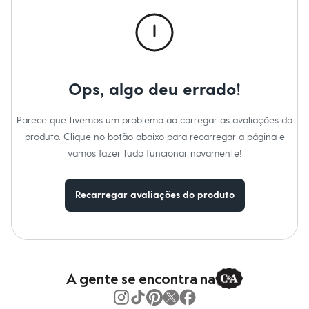
Calças
Casacos e Jaquetas
Jeans
Macacões
Saias
Shorts e Bermudas
Vestidos
Ops, algo deu errado!
Acessórios
Bolsas
Bonés e Chapéus
Parece que tivemos um problema ao carregar as avaliações do
Bijoux
produto. Clique no botão abaixo para recarregar a página e
Cintos
Óculos
vamos fazer tudo funcionar novamente!
Relógios
Calçados
Botas
Recarregar avaliações do produto
Chinelos
Rasteirinhas
Sandálias
Sapatilhas
Tênis
Marcas
City
A gente se encontra na
Clock House
Mindset