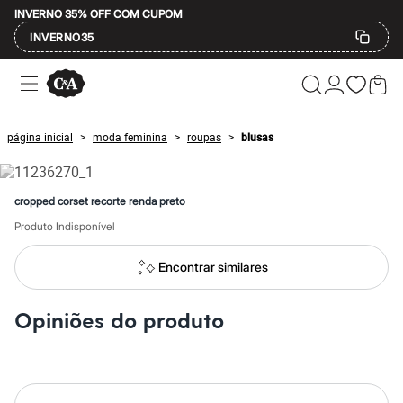
INVERNO 35% OFF COM CUPOM
INVERNO35
Ofertas
Compre por Departamento
Feminino
Masculino
página inicial
moda feminina
roupas
blusas
>
>
>
Infantil
Calçados
Mindse7
Plus Size
cropped corset recorte renda preto
Até 20% off
Até 40% off
Produto Indisponível
Até 60% off
A partir de 60% off
Encontrar similares
Feminino
Em alta
Inverno
Opiniões do produto
Alfaiataria
Novidades
Roupas
Blusas e Camisetas
Básicos