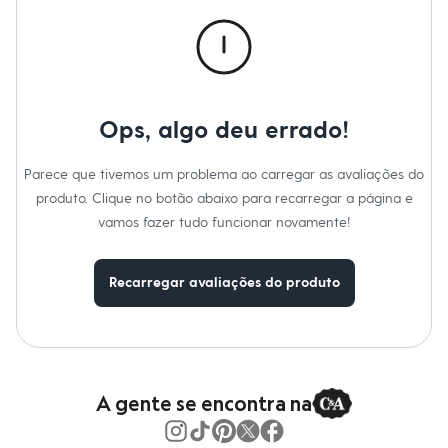
Roupas
Blusas e Camisetas
Básicos
Calças
Casacos e Jaquetas
Jeans
Macacões
Ops, algo deu errado!
Saias
Shorts e Bermudas
Vestidos
Parece que tivemos um problema ao carregar as avaliações do
Acessórios
produto. Clique no botão abaixo para recarregar a página e
Bolsas
Bonés e Chapéus
vamos fazer tudo funcionar novamente!
Bijoux
Cintos
Óculos
Recarregar avaliações do produto
Relógios
Calçados
Botas
Chinelos
Rasteirinhas
Sandálias
Sapatilhas
A gente se encontra na
Tênis
Marcas