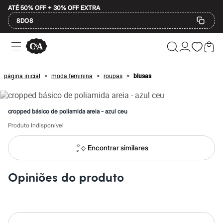
ATÉ 50% OFF + 30% OFF EXTRA
8DO8
Ofertas
Compre por Departamento
Feminino
Masculino
página inicial
moda feminina
roupas
blusas
>
>
>
Infantil
Calçados
Plus Size
2 calçados por R$189
cropped básico de poliamida areia - azul ceu
2 peças por R$199
3 lingeries por R$99
Produto Indisponível
3 itens de beleza por R$129
Até 20% off
Encontrar similares
Até 40% off
Até 60% off
A partir de 60% off
Opiniões do produto
Feminino
Em alta
Inverno
Alfaiataria
Novidades