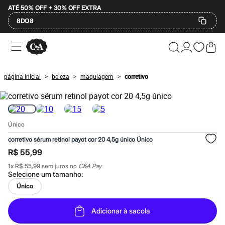
ATÉ 50% OFF + 30% OFF EXTRA
8DO8
Ofertas
Compre por Departamento
Feminino
Masculino
página inicial
beleza
maquiagem
corretivo
>
>
>
Infantil
Calçados
Mindse7
Plus Size
2 calçados por R$189
Único
2 peças por R$199
3 lingeries por R$99
corretivo sérum retinol payot cor 20 4,5g único Único
3 itens de beleza por R$129
R$ 55,99
Até 20% off
Até 40% off
1
x
R$ 55,99
sem juros no
C&A Pay
Até 60% off
Selecione um
tamanho
:
A partir de 60% off
Único
Feminino
Em alta
Inverno
Adicionar à sacola
Alfaiataria