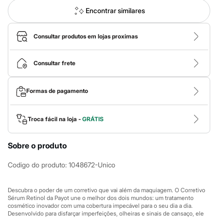
Novidades
Roupas
Encontrar similares
Blusas e Camisetas
Básicos
Calças
Consultar produtos em lojas proximas
Casacos e Jaquetas
Jeans
Macacões
Consultar frete
Saias
Shorts e Bermudas
Vestidos
Formas de pagamento
Acessórios
Bolsas
Bonés e Chapéus
Troca fácil na loja -
GRÁTIS
Bijoux
Cintos
Óculos
Sobre o produto
Relógios
Calçados
Codigo do produto
:
1048672-Unico
Botas
Chinelos
Rasteirinhas
Descubra o poder de um corretivo que vai além da maquiagem. O Corretivo
Sandálias
Sérum Retinol da Payot une o melhor dos dois mundos: um tratamento
Sapatilhas
cosmético inovador com uma cobertura impecável para o seu dia a dia.
Tênis
Desenvolvido para disfarçar imperfeições, olheiras e sinais de cansaço, ele