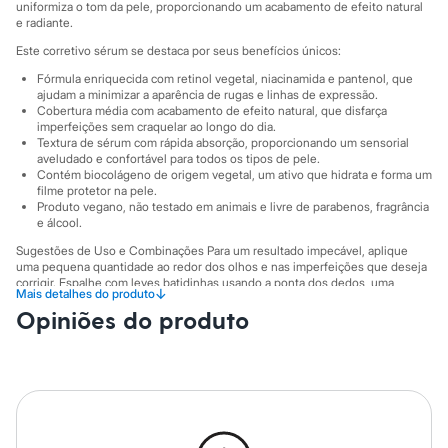
Marcas
uniformiza o tom da pele, proporcionando um acabamento de efeito natural
City
e radiante.
Clock House
Este corretivo sérum se destaca por seus benefícios únicos:
Mindset
Sawary
Fórmula enriquecida com retinol vegetal, niacinamida e pantenol, que
Yessica
ajudam a minimizar a aparência de rugas e linhas de expressão.
Moda esportiva
Cobertura média com acabamento de efeito natural, que disfarça
imperfeições sem craquelar ao longo do dia.
Acessórios
Textura de sérum com rápida absorção, proporcionando um sensorial
Blusas
aveludado e confortável para todos os tipos de pele.
Calçados
Contém biocolágeno de origem vegetal, um ativo que hidrata e forma um
Leggings
filme protetor na pele.
Shorts e Bermudas
Produto vegano, não testado em animais e livre de parabenos, fragrância
Tops
e álcool.
Moda íntima
Sugestões de Uso e Combinações Para um resultado impecável, aplique
Calcinhas
uma pequena quantidade ao redor dos olhos e nas imperfeições que deseja
Cintas e Modeladores
corrigir. Espalhe com leves batidinhas usando a ponta dos dedos, uma
Meias
↓
Mais detalhes do produto
esponja ou um pincel, até obter o efeito desejado. Pode ser usado sozinho
Pijamas
Opiniões do produto
para um visual leve ou antes da base para uma cobertura completa,
Sutiãs e Tops
integrando-se perfeitamente à sua rotina de maquiagem e skincare.
Moda praia
A gente se encontra na C&A! ❤
Biquínis
Maiôs
Informacoes gerais:
Saídas de praia
Cor
:
Único
Personagens
Plus size