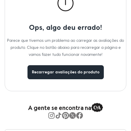
Blusas e Camisetas
Calças
Casacos e Jaquetas
Jeans
Moda esportiva
Ops, algo deu errado!
Shorts e Saias
Vestidos
Masculino
Parece que tivemos um problema ao carregar as avaliações do
Em alta
produto. Clique no botão abaixo para recarregar a página e
Dia dos Pais
Inverno
vamos fazer tudo funcionar novamente!
Novidades
Roupas
Bermudas
Recarregar avaliações do produto
Camisas
Calças
Camisetas e Regatas
Casacos e Jaquetas
Jeans
Polos
A gente se encontra na
Acessórios
Bolsas e Mochilas
Chapéus e Bonés
Cintos
Carteiras