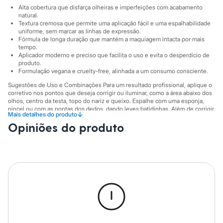
Sawary
Alta cobertura que disfarça olheiras e imperfeições com acabamento
Yessica
natural.
Moda esportiva
Textura cremosa que permite uma aplicação fácil e uma espalhabilidade
Acessórios
uniforme, sem marcar as linhas de expressão.
Blusas
Fórmula de longa duração que mantém a maquiagem intacta por mais
Calçados
tempo.
Leggings
Aplicador moderno e preciso que facilita o uso e evita o desperdício de
produto.
Shorts e Bermudas
Formulação vegana e cruelty-free, alinhada a um consumo consciente.
Tops
Moda íntima
Sugestões de Uso e Combinações Para um resultado profissional, aplique o
Calcinhas
corretivo nos pontos que deseja corrigir ou iluminar, como a área abaixo dos
Cintas e Modeladores
olhos, centro da testa, topo do nariz e queixo. Espalhe com uma esponja,
Meias
pincel ou com as pontas dos dedos, dando leves batidinhas. Além de corrigir,
↓
Mais detalhes do produto
você pode usar um tom mais claro para iluminar e um mais escuro para
Pijamas
Opiniões do produto
contornar, criando um efeito de profundidade e realçando seus traços.
Sutiãs e Tops
Finalize com um pó translúcido para selar e aumentar a durabilidade.
Moda praia
Biquínis
A gente se encontra na C&A! ❤
Maiôs
Formulação: vegano, cruelty-free
Saídas de praia
Personagens
Informacoes gerais:
Plus size
Cor
:
Único
Blusas e Camisetas
Marcas
:
Niina Secrets
Calças
Casacos e Jaquetas
Jeans