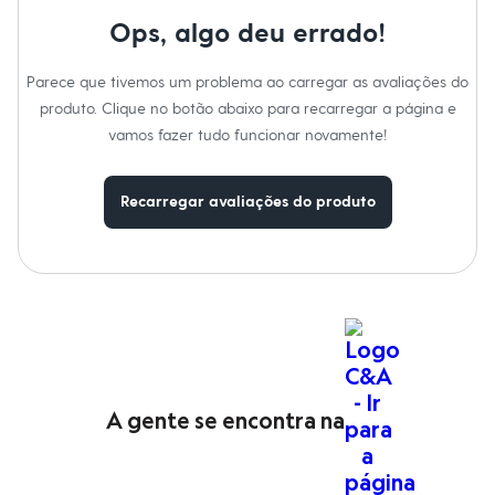
Moda esportiva
Shorts e Saias
Ops, algo deu errado!
Vestidos
Masculino
Parece que tivemos um problema ao carregar as avaliações do
Em alta
Dia dos Pais
produto. Clique no botão abaixo para recarregar a página e
Inverno
vamos fazer tudo funcionar novamente!
Novidades
Roupas
Bermudas
Recarregar avaliações do produto
Camisas
Calças
Camisetas e Regatas
Casacos e Jaquetas
Jeans
Polos
Acessórios
Bolsas e Mochilas
Chapéus e Bonés
Cintos
Carteiras
A gente se encontra na
Óculos
Relógios
Calçados
Botas