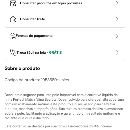
Calças
Consultar produtos em lojas proximas
Casacos e Jaquetas
Jeans
Macacões
Consultar frete
Saias
Shorts e Bermudas
Vestidos
Formas de pagamento
Acessórios
Bolsas
Bonés e Chapéus
Bijoux
Troca fácil na loja -
GRÁTIS
Cintos
Óculos
Sobre o produto
Relógios
Calçados
Botas
Codigo do produto
:
1058680-Unico
Chinelos
Rasteirinhas
Sandálias
Descubra o segredo para uma pele impecável com o corretivo líquido da
Sapatilhas
linha Perfect Match Niina Secrets. Desenvolvido para oferecer alta cobertura
com um acabamento natural, este produto é o seu aliado para camuflar
Tênis
olheiras, manchas e imperfeições. Sua textura cremosa desliza suavemente
Marcas
sobre a pele, facilitando a aplicação e garantindo um resultado uniforme e
City
radiante que dura o dia todo.
Clock House
Mindset
Este corretivo se destaca por sua fórmula inovadora e multifuncional: