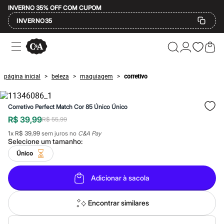
INVERNO 35% OFF COM CUPOM
INVERNO35
Ofertas
Compre por Departamento
Feminino
Masculino
página inicial
beleza
maquiagem
corretivo
>
>
>
Infantil
Calçados
Mindse7
Corretivo Perfect Match Cor 85 Único Único
Plus Size
Até 20% off
R$ 39,99
R$ 55,99
Até 40% off
1
x
R$ 39,99
sem juros no
C&A Pay
Até 60% off
Selecione um
tamanho
:
A partir de 60% off
Feminino
Único
Em alta
Inverno
Adicionar à sacola
Alfaiataria
Novidades
Roupas
Encontrar similares
Blusas e Camisetas
Básicos