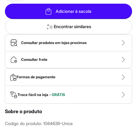
Novidades
Roupas
Adicionar à sacola
Blusas e Camisetas
Básicos
Calças
Encontrar similares
Casacos e Jaquetas
Jeans
Macacões
Consultar produtos em lojas proximas
Saias
Shorts e Bermudas
Vestidos
Consultar frete
Acessórios
Bolsas
Bonés e Chapéus
Formas de pagamento
Bijoux
Cintos
Óculos
Relógios
Troca fácil na loja -
GRÁTIS
Calçados
Botas
Chinelos
Sobre o produto
Rasteirinhas
Sandálias
Codigo do produto
:
1064639-Unica
Sapatilhas
Tênis