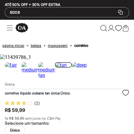
ATÉ 50% OFF + 30% OFF EXTRA
8DO8
Ofertas
Compre por Departamento
Feminino
Masculino
página inicial
beleza
maquiagem
corretivo
>
>
>
Infantil
Calçados
Mindse7
Plus Size
2 calçados por R$189
2 peças por R$199
3 lingeries por R$99
Única
3 itens de beleza por R$129
Até 20% off
corretivo líquido océane tan única Único
Até 40% off
Até 60% off
(
2
)
A partir de 60% off
R$ 59,99
Feminino
Em alta
1
x
R$ 59,99
sem juros no
C&A Pay
Selecione um
tamanho
:
Inverno
Alfaiataria
Único