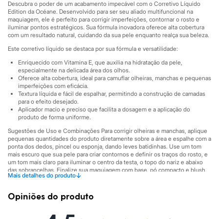
Marcas
Descubra o poder de um acabamento impecável com o Corretivo Líquido
City
Edition da Océane. Desenvolvido para ser seu aliado multifuncional na
Clock House
maquiagem, ele é perfeito para corrigir imperfeições, contornar o rosto e
iluminar pontos estratégicos. Sua fórmula inovadora oferece alta cobertura
Mindset
com um resultado natural, cuidando da sua pele enquanto realça sua beleza.
Sawary
Yessica
Este corretivo líquido se destaca por sua fórmula e versatilidade:
Moda esportiva
Enriquecido com Vitamina E, que auxilia na hidratação da pele,
Acessórios
especialmente na delicada área dos olhos.
Blusas
Oferece alta cobertura, ideal para camuflar olheiras, manchas e pequenas
Calçados
imperfeições com eficácia.
Leggings
Textura líquida e fácil de espalhar, permitindo a construção de camadas
Shorts e Bermudas
para o efeito desejado.
Tops
Aplicador macio e preciso que facilita a dosagem e a aplicação do
Moda íntima
produto de forma uniforme.
Calcinhas
Sugestões de Uso e Combinações Para corrigir olheiras e manchas, aplique
Cintas e Modeladores
pequenas quantidades do produto diretamente sobre a área e espalhe com a
Meias
ponta dos dedos, pincel ou esponja, dando leves batidinhas. Use um tom
Pijamas
mais escuro que sua pele para criar contornos e definir os traços do rosto, e
Sutiãs e Tops
um tom mais claro para iluminar o centro da testa, o topo do nariz e abaixo
Moda praia
das sobrancelhas. Finalize sua maquiagem com base, pó compacto e blush
↓
Mais detalhes do produto
Biquínis
para um look completo e duradouro.
Maiôs
A gente se encontra na C&A! ❤
Saídas de praia
Opiniões do produto
Personagens
Informacoes gerais:
Plus size
Cor
:
Único