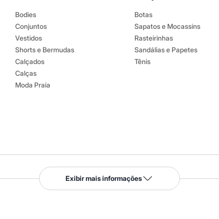
Bodies
Botas
Conjuntos
Sapatos e Mocassins
Vestidos
Rasteirinhas
Shorts e Bermudas
Sandálias e Papetes
Calçados
Tênis
Calças
Moda Praia
Serviços
Exibir mais informações
Tipos de serviços
o C&A
Clique e retire
Trocas e devoluções