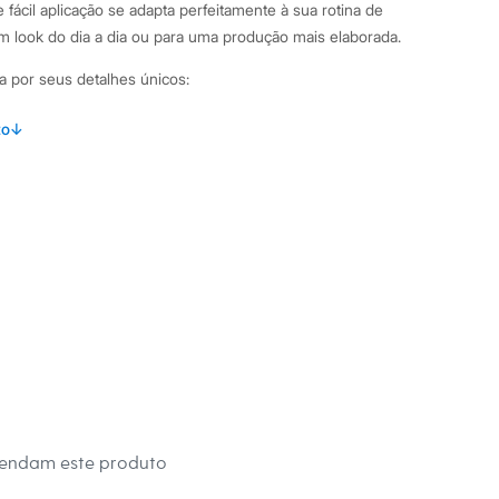
e fácil aplicação se adapta perfeitamente à sua rotina de
 look do dia a dia ou para uma produção mais elaborada.
a por seus detalhes únicos:
ertura com acabamento mate, que uniformiza o tom da pele
to
↓
facilita a aplicação e permite a construção de camadas para um
mantém a maquiagem impecável por horas.
ico e dermatologicamente testado, garantindo segurança para
inações Para um resultado profissional, aplique o corretivo
mo abaixo dos olhos, no centro da testa, no topo do nariz e no
spalhe com uma esponja, pincel ou com a ponta dos dedos,
 para um acabamento uniforme. Combine com a base e o pó da
 para uma pele com cobertura completa e duradoura.
mendam este produto
 C&A! ❤