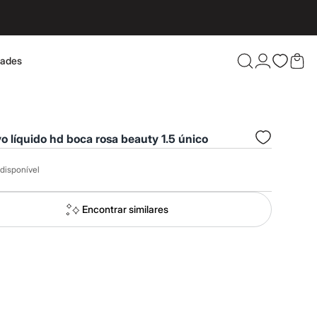
dades
Confira 
vo líquido hd boca rosa beauty 1.5 único
disponível
Encontrar similares