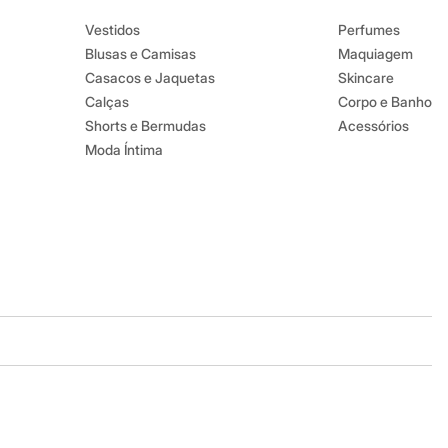
Vestidos
Perfumes
Blusas e Camisas
Maquiagem
Casacos e Jaquetas
Skincare
Calças
Corpo e Banho
Shorts e Bermudas
Acessórios
Moda Íntima
Baixe o app
Google store
Apple store