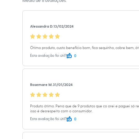
Média de
8
avaliações.
Sapatos
Informacoes gerai
Sandálias e Papetes
Tênis
Cor
:
Único
Moda esportiva
Marcas
:
Boca 
Acessórios
Alessandra D.
13/02/2024
Bermudas
Camisetas
Calças
Calçados
Ótimo produto, custo benefício bom, fica sequinho, cobre bem, ó
Regatas
0
Esta avaliação foi útil?
Moda íntima
Cuecas
Meias
Pijamas
Moda praia
Rosemare M.
31/01/2024
Personagens
Plus size
Blusas e Camisetas
Calças
Produto ótimo. Pena que de 9 produtos que co orei e paguei só re
Camisas
isso é desrespeito com o consumidor.
Casacos e Jaquetas
0
Esta avaliação foi útil?
Jeans
Moda esportiva
Shorts e Bermudas
Todos os produtos