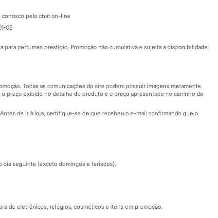
Atendimento
 conosco pelo chat on-line
01-05
Ajuda
Fale conosco
ara perfumes prestígio. Promoção não cumulativa e sujeita a disponibilidade
Nossas lojas
Nossas lojas plus size
Central de ética
 promoção. Todas as comunicações do site podem possuir imagens meramente
 o preço exibido no detalhe do produto e o preço apresentado no carrinho de
Eventos
Antes de ir à loja, certifique-se de que recebeu o e-mail confirmando que o
Especial Dia dos Pais
dia seguinte (exceto domingos e feriados).
a de eletrônicos, relógios, cosméticos e itens em promoção.