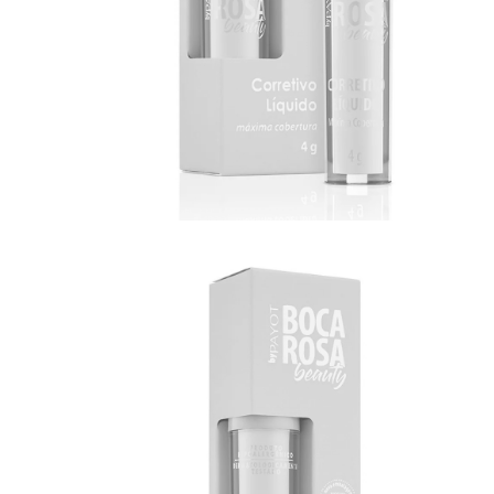
Casacos e Jaquetas
Jeans
Macacões
Saias
Shorts e Bermudas
Vestidos
Acessórios
Bolsas
Bonés e Chapéus
Bijoux
Cintos
Óculos
Relógios
Calçados
Botas
Chinelos
Rasteirinhas
Sandálias
Sapatilhas
Tênis
Marcas
City
Clock House
Mindset
Sawary