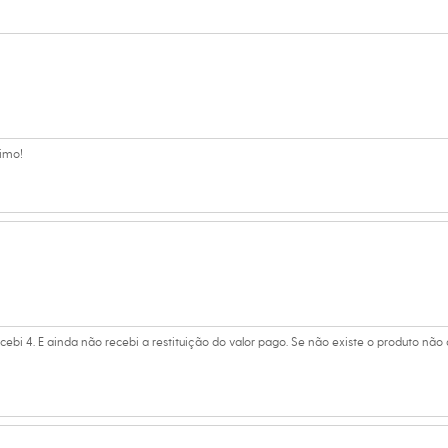
s:
Rosa
timo!
cebi 4. E ainda não recebi a restituição do valor pago. Se não existe o produto não