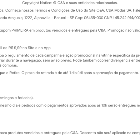
ograma
Copyright Notice: © C&A e suas entidades relacionadas.
Formas de pagamento
dos. Conheça nossos Termos e Condições de Uso do Site C&A. C&A Modas SA. Fale
Todas as vantagens
ay
eda Araguaia, 1222, Alphaville - Barueri - SP Cep: 06455-000 CNPJ 45.242.914/00
Minha C&A
rtão
Cupons de desconto
cupom PRIMEIRA em produtos vendidos e entregues pela C&A. Promoção não válida p
Cartão presente
atórios
Sobre o cartão presente
nceira
l de R$ 9,99 no Site e no App.
de
iba o regulamento de cada campanha e ação promocional na vitrine específica da
iar durante a navegação, sem aviso prévio. Pode também ocorrer divergência entre
de compras.
 e Retire. O prazo de retirada é de até 1 dia útil após a aprovação do pagamento. 
omingos e feriados).
mesmo dia e pedidos com o pagamentos aprovados após as 10h serão entregues no 
Segurança e qualidade
ara produtos vendidos e entregues pela C&A. Desconto não será aplicado na compr