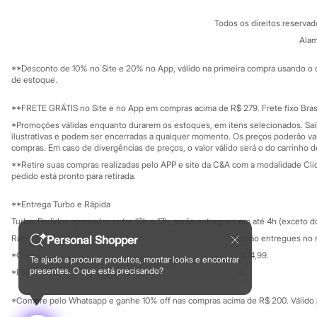
Conheça o pr
Sonic
Política de privacidade
Stitch
Todos os direitos reserva
Trabalhe conosco
C&A Pay
Beleza
Sobre o C&A P
Alam
Sustentabilidade
Kits
Solicite seu ca
Perfumes árabes
Mapa do site
**Desconto de 10% no Site e 20% no App, válido na primeira compra usando o 
Novidades
Governança
Investidores
de estoque.
Cabelos
Ouvidoria / Rel
Sala de imprensa
Condicionador
Educação fina
**FRETE GRÁTIS no Site e no App em compras acima de R$ 279. Frete fixo Brasi
Escovas e Pentes
Privacidade
Finalizadores
Sustentabilida
*Promoções válidas enquanto durarem os estoques, em itens selecionados. Sa
Configuração de cookies
ilustrativas e podem ser encerradas a qualquer momento. Os preços poderão var
Shampoo
Minha privacidade
compras. Em caso de divergências de preços, o valor válido será o do carrinho 
Tratamento
Cuidados com o corpo
**Retire suas compras realizadas pelo APP e site da C&A com a modalidade Clique
Hidratante
pedido está pronto para retirada.
Protetor solar
Tratamento
**Entrega Turbo e Rápida
Cuidados com o rosto
Turbo: Pedidos aprovados entre 10h e 17h, serão entregues em até 4h (exceto d
Esfoliante
Personal Shopper
Rápida: Pedidos com os pagamentos aprovados até as 10h, serão entregues no 
Hidratante
Protetor solar
*O valor do frete para o turbo é R$ 24,99 e para a rápida é R$ 14,99.
Te ajudo a procurar produtos, montar looks e encontrar
Formas de pagamento
Tônicos
presentes. O que está precisando?
*Essa condição ainda não estará disponível em todas as lojas.
Maquiagens
Base
*Compre pelo Whatsapp e ganhe 10% off nas compras acima de R$ 200. Válido p
Batom