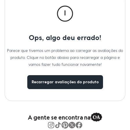
Calças
Casacos e Jaquetas
Jeans
Macacões
Saias
Shorts e Bermudas
Vestidos
Ops, algo deu errado!
Acessórios
Bolsas
Bonés e Chapéus
Parece que tivemos um problema ao carregar as avaliações do
Bijoux
produto. Clique no botão abaixo para recarregar a página e
Cintos
Óculos
vamos fazer tudo funcionar novamente!
Relógios
Calçados
Botas
Recarregar avaliações do produto
Chinelos
Rasteirinhas
Sandálias
Sapatilhas
Tênis
Marcas
City
A gente se encontra na
Clock House
Mindset