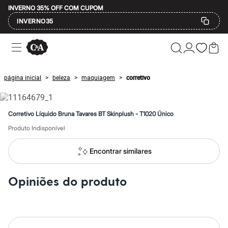
INVERNO 35% OFF COM CUPOM
INVERNO35
Ofertas
Compre por Departamento
Feminino
Masculino
página inicial
beleza
maquiagem
corretivo
>
>
>
Infantil
Calçados
Mindse7
Plus Size
Corretivo Líquido Bruna Tavares BT Skinplush - T1020 Único
Até 20% off
Até 40% off
Produto Indisponível
Até 60% off
A partir de 60% off
Encontrar similares
Feminino
Em alta
Inverno
Opiniões do produto
Alfaiataria
Novidades
Roupas
Blusas e Camisetas
Básicos