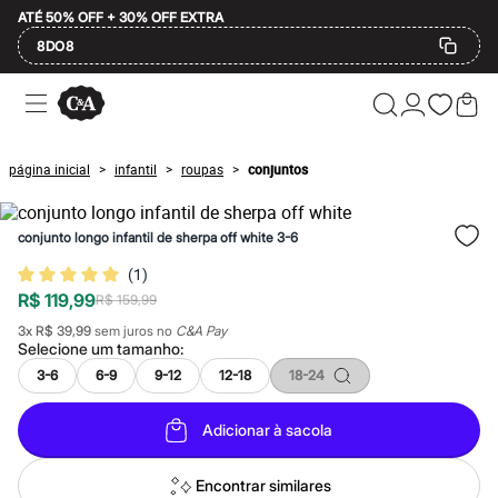
ATÉ 50% OFF + 30% OFF EXTRA
8DO8
Ofertas
Compre por Departamento
Feminino
Masculino
página inicial
infantil
roupas
conjuntos
>
>
>
Infantil
Calçados
Mindse7
conjunto longo infantil de sherpa off white 3-6
Plus Size
Até 20% off
(
1
)
Até 40% off
R$ 119,99
Até 60% off
R$ 159,99
A partir de 60% off
3
x
R$ 39,99
sem juros no
C&A Pay
Feminino
Selecione um
tamanho
:
Em alta
3-6
6-9
9-12
12-18
18-24
Inverno
Alfaiataria
Novidades
Adicionar à sacola
Roupas
Blusas e Camisetas
Básicos
Encontrar similares