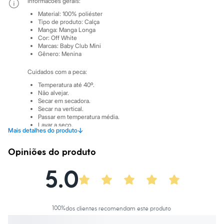
Informacoes gerais:
Sawary
Yessica
Material
:
100% poliéster
Moda esportiva
Tipo de produto
:
Calça
Acessórios
Manga
:
Manga Longa
Blusas
Cor
:
Off White
Marcas
:
Baby Club Mini
Calçados
Gênero
:
Menina
Leggings
Shorts e Bermudas
Cuidados com a peca:
Tops
Moda íntima
Temperatura até 40º.
Calcinhas
Não alvejar.
Cintas e Modeladores
Secar em secadora.
Secar na vertical.
Meias
Passar em temperatura média.
Pijamas
Lavar a seco.
Sutiãs e Tops
↓
Mais detalhes do produto
Não limpar a úmido.
Moda praia
Biquínis
Opiniões do produto
Maiôs
Saídas de praia
5.0
Personagens
Plus size
Blusas e Camisetas
Calças
Casacos e Jaquetas
100
%
dos clientes recomendam este produto
Jeans