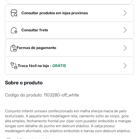
Calças
Casacos e Jaquetas
Jeans
Consultar produtos em lojas proximas
Macacões
Saias
Shorts e Bermudas
Consultar frete
Vestidos
Acessórios
Bolsas
Formas de pagamento
Bonés e Chapéus
Bijoux
Cintos
Troca fácil na loja -
GRÁTIS
Óculos
Relógios
Calçados
Sobre o produto
Botas
Chinelos
Codigo do produto
:
1103280-off_white
Rasteirinhas
Sandálias
Sapatilhas
Conjunto infantil unissex confeccionado em malha sherpa macia de pelo
Tênis
texturizado. A jaqueta tem modelagem reta, caimento solto ao corpo, gola
Marcas
alta simples, fechamento frontal por zíper com puxador embutido e mangas
City
longas com detalhe do punho em debrum elástico. A calça possui
Clock House
modelagem afunilada, cós elástico embutido e barras com debrum elástico.
Mindset