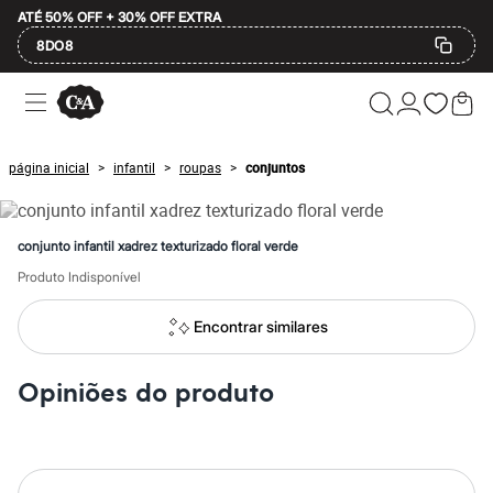
ATÉ 50% OFF + 30% OFF EXTRA
8DO8
Ofertas
Compre por Departamento
Feminino
Masculino
página inicial
infantil
roupas
conjuntos
>
>
>
Infantil
Calçados
Plus Size
2 calçados por R$189
conjunto infantil xadrez texturizado floral verde
2 peças por R$199
3 lingeries por R$99
Produto Indisponível
3 itens de beleza por R$129
Até 20% off
Encontrar similares
Até 40% off
Até 60% off
A partir de 60% off
Opiniões do produto
Feminino
Em alta
Inverno
Alfaiataria
Novidades