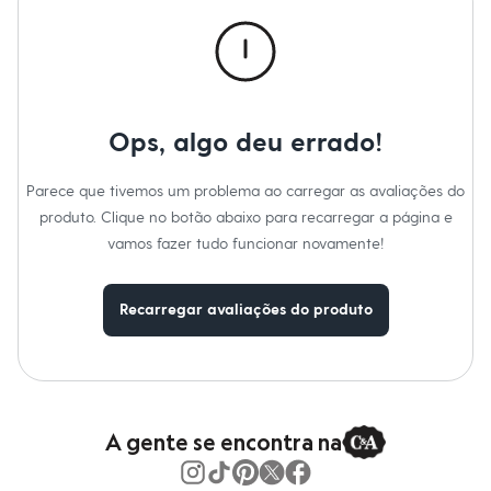
Roupas
Blusas e Camisetas
Básicos
Calças
Casacos e Jaquetas
Jeans
Macacões
Ops, algo deu errado!
Saias
Shorts e Bermudas
Vestidos
Parece que tivemos um problema ao carregar as avaliações do
Acessórios
produto. Clique no botão abaixo para recarregar a página e
Bolsas
Bonés e Chapéus
vamos fazer tudo funcionar novamente!
Bijoux
Cintos
Óculos
Recarregar avaliações do produto
Relógios
Calçados
Botas
Chinelos
Rasteirinhas
Sandálias
Sapatilhas
A gente se encontra na
Tênis
Marcas