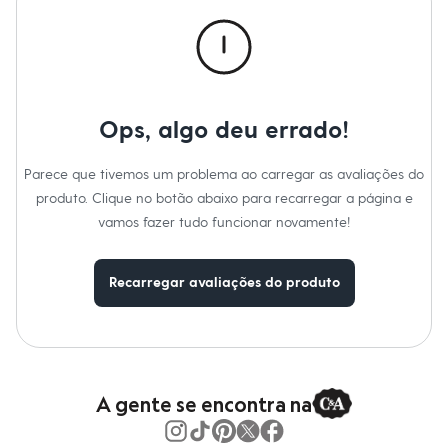
Calças
Casacos e Jaquetas
Jeans
Macacões
Saias
Shorts e Bermudas
Vestidos
Ops, algo deu errado!
Acessórios
Bolsas
Bonés e Chapéus
Parece que tivemos um problema ao carregar as avaliações do
Bijoux
produto. Clique no botão abaixo para recarregar a página e
Cintos
Óculos
vamos fazer tudo funcionar novamente!
Relógios
Calçados
Botas
Recarregar avaliações do produto
Chinelos
Rasteirinhas
Sandálias
Sapatilhas
Tênis
Marcas
City
A gente se encontra na
Clock House
Mindset