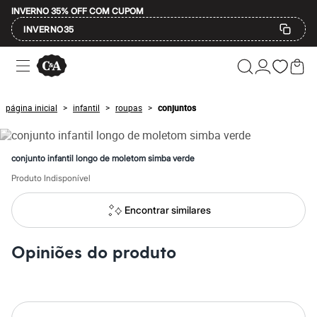
INVERNO 35% OFF COM CUPOM
INVERNO35
Ofertas
Compre por Departamento
Feminino
Masculino
página inicial
infantil
roupas
conjuntos
>
>
>
Infantil
Calçados
Mindse7
Plus Size
conjunto infantil longo de moletom simba verde
Até 20% off
Até 40% off
Produto Indisponível
Até 60% off
A partir de 60% off
Encontrar similares
Feminino
Em alta
Inverno
Opiniões do produto
Alfaiataria
Novidades
Roupas
Blusas e Camisetas
Básicos