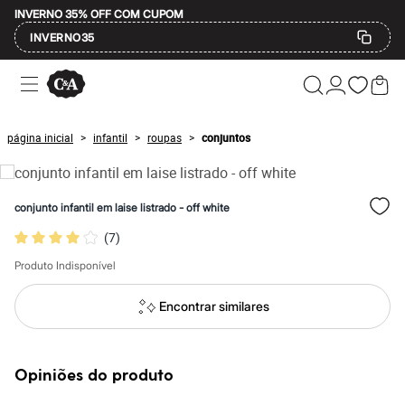
INVERNO 35% OFF COM CUPOM
INVERNO35
Ofertas
Compre por Departamento
Feminino
Masculino
página inicial
infantil
roupas
conjuntos
>
>
>
Infantil
Calçados
Mindse7
Plus Size
conjunto infantil em laise listrado - off white
Até 20% off
Até 40% off
(
7
)
Até 60% off
A partir de 60% off
Produto Indisponível
Feminino
Em alta
Encontrar similares
Inverno
Alfaiataria
Novidades
Roupas
Opiniões do produto
Blusas e Camisetas
Básicos