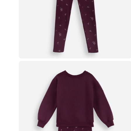
Casacos e Jaquetas
Jeans
Macacões
Saias
Shorts e Bermudas
Vestidos
Acessórios
Bolsas
Bonés e Chapéus
Bijoux
Cintos
Óculos
Relógios
Calçados
Botas
Chinelos
Rasteirinhas
Sandálias
Sapatilhas
Tênis
Marcas
City
Clock House
Mindset
Sawary