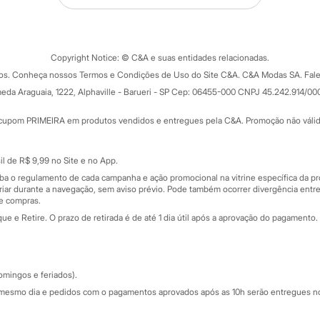
Tipos de serviços
o C&A
Clique e retire
Trocas e devoluções
ograma
Copyright Notice: © C&A e suas entidades relacionadas.
Formas de pagamento
dos. Conheça nossos Termos e Condições de Uso do Site C&A. C&A Modas SA. Fale
Todas as vantagens
ay
eda Araguaia, 1222, Alphaville - Barueri - SP Cep: 06455-000 CNPJ 45.242.914/00
Minha C&A
rtão
Cupons de desconto
cupom PRIMEIRA em produtos vendidos e entregues pela C&A. Promoção não válida p
Cartão presente
atórios
Sobre o cartão presente
nceira
l de R$ 9,99 no Site e no App.
de
iba o regulamento de cada campanha e ação promocional na vitrine específica da
iar durante a navegação, sem aviso prévio. Pode também ocorrer divergência entre
de compras.
 e Retire. O prazo de retirada é de até 1 dia útil após a aprovação do pagamento. 
omingos e feriados).
mesmo dia e pedidos com o pagamentos aprovados após as 10h serão entregues no 
Segurança e qualidade