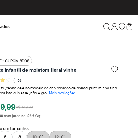
dades
Confira 
F - CUPOM 8DO8
o infantil de moletom floral vinho
(
16
)
to , tenho dele no modelo do ano passado de animal print, minha filha
or isso quis esse , não é gro...
Mais avaliações
19,99
R$ 149,99
99
sem juros no
C&A Pay
ne um
tamanho
:
6
8
10
12