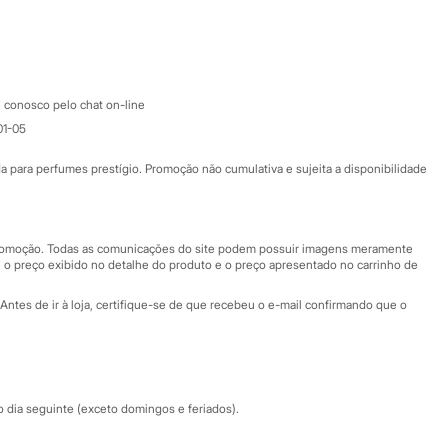
Google store
Apple store
Atendimento
 conosco pelo chat on-line
01-05
Ajuda
Fale conosco
ara perfumes prestígio. Promoção não cumulativa e sujeita a disponibilidade
Nossas lojas
Nossas lojas plus size
Central de ética
 promoção. Todas as comunicações do site podem possuir imagens meramente
 o preço exibido no detalhe do produto e o preço apresentado no carrinho de
Eventos
Antes de ir à loja, certifique-se de que recebeu o e-mail confirmando que o
Especial Dia dos Pais
dia seguinte (exceto domingos e feriados).