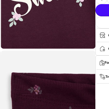
Fo
Tr