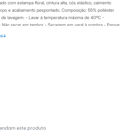
do com estampa floral, cintura alta, cós elástico, caimento
 corpo e acabamento pespontado. Composição: 55% poliéster
 de lavagem: - Lavar à temperatura máxima de 40ºC -
 - Não secar em tambor - Secagem em varal à sombra - Passar
Limpeza à úmido, processo normal
to
↓
s:
to
:
Calça
 Longa
na
mendam este produto