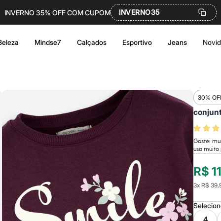
INVERNO35
INVERNO 35% OFF COM CUPOM
Beleza
Mindse7
Calçados
Esportivo
Jeans
Novi
30% OF
conjunt
Gostei mui
usa muito p
R$ 1
3
x
R$ 39,
Selecio
4