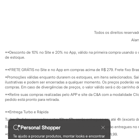
Sonic
Sobre a C&A
Cartão C&A
Stitch
Sobre o cartã
Fornecedores
Beleza
Termos e condições
C&A&VC
Kits
Conheça o pr
Perfumes árabes
Política de privacidade
Novidades
Todos os direitos reserva
Trabalhe conosco
C&A Pay
Cabelos
Sobre o C&A P
Alam
Sustentabilidade
Condicionador
Solicite seu ca
Escovas e Pentes
Mapa do site
**Desconto de 10% no Site e 20% no App, válido na primeira compra usando o 
Finalizadores
Governança
Investidores
de estoque.
Shampoo
Ouvidoria / Rel
Sala de imprensa
Tratamento
Educação fina
**FRETE GRÁTIS no Site e no App em compras acima de R$ 279. Frete fixo Brasi
Cuidados com o corpo
Privacidade
Hidratante
Sustentabilida
*Promoções válidas enquanto durarem os estoques, em itens selecionados. Sa
Configuração de cookies
ilustrativas e podem ser encerradas a qualquer momento. Os preços poderão var
Protetor solar
Minha privacidade
compras. Em caso de divergências de preços, o valor válido será o do carrinho 
Tratamento
Cuidados com o rosto
**Retire suas compras realizadas pelo APP e site da C&A com a modalidade Clique
Esfoliante
pedido está pronto para retirada.
Hidratante
Protetor solar
**Entrega Turbo e Rápida
Tônicos
Turbo: Pedidos aprovados entre 10h e 17h, serão entregues em até 4h (exceto d
Maquiagens
Personal Shopper
Rápida: Pedidos com os pagamentos aprovados até as 10h, serão entregues no 
Base
Batom
*O valor do frete para o turbo é R$ 24,99 e para a rápida é R$ 14,99.
Te ajudo a procurar produtos, montar looks e encontrar
Formas de pagamento