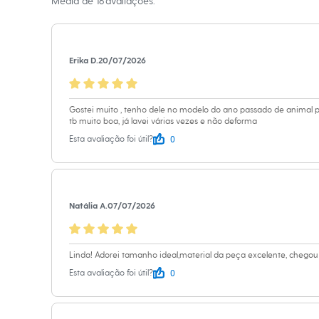
Média de
16
avaliações.
Sapatos
Sandálias e Papetes
Tênis
Moda esportiva
Acessórios
Erika D.
20/07/2026
Bermudas
Camisetas
Calças
Calçados
Gostei muito , tenho dele no modelo do ano passado de animal prin
Regatas
tb muito boa, já lavei várias vezes e não deforma
Moda íntima
0
Esta avaliação foi útil?
Cuecas
Meias
Pijamas
Moda praia
Personagens
Natália A.
07/07/2026
Plus size
Blusas e Camisetas
Calças
Camisas
Linda! Adorei tamanho ideal,material da peça excelente, che
Casacos e Jaquetas
0
Esta avaliação foi útil?
Jeans
Moda esportiva
Shorts e Bermudas
Todos os produtos