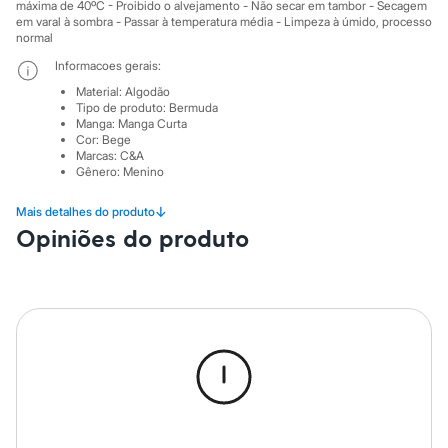
Sawary
máxima de 40ºC - Proibido o alvejamento - Não secar em tambor - Secagem
Yessica
em varal à sombra - Passar à temperatura média - Limpeza à úmido, processo
normal
Moda esportiva
Acessórios
Informacoes gerais:
Blusas
Material
:
Algodão
Calçados
Tipo de produto
:
Bermuda
Leggings
Manga
:
Manga Curta
Shorts e Bermudas
Cor
:
Bege
Tops
Marcas
:
C&A
Moda íntima
Gênero
:
Menino
Calcinhas
Cintas e Modeladores
↓
Mais detalhes do produto
Meias
Opiniões do produto
Pijamas
Sutiãs e Tops
Moda praia
Biquínis
Maiôs
Saídas de praia
Personagens
Plus size
Blusas e Camisetas
Calças
Casacos e Jaquetas
Jeans