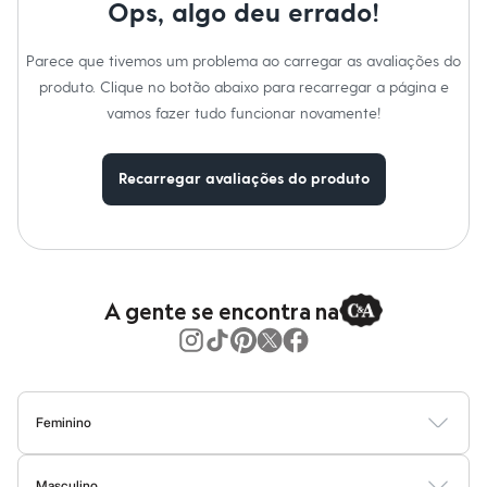
Moda esportiva
Ops, algo deu errado!
Shorts e Saias
Vestidos
Parece que tivemos um problema ao carregar as avaliações do
Masculino
Em alta
produto. Clique no botão abaixo para recarregar a página e
Dia dos Pais
vamos fazer tudo funcionar novamente!
Inverno
Novidades
Roupas
Recarregar avaliações do produto
Bermudas
Camisas
Calças
Camisetas e Regatas
Casacos e Jaquetas
Jeans
Polos
A gente se encontra na
Acessórios
Bolsas e Mochilas
Chapéus e Bonés
Cintos
Carteiras
Óculos
Feminino
Relógios
Blusas
Calças
Vestidos
Saias
Casacos
Moda Praia
Moda Íntima
Calçados
Botas
Masculino