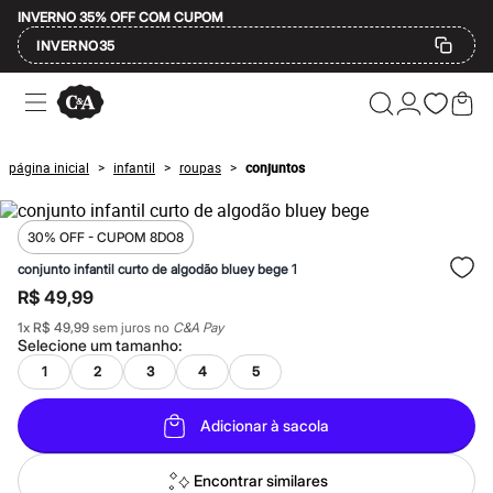
INVERNO 35% OFF COM CUPOM
INVERNO35
Ofertas
Compre por Departamento
Feminino
Masculino
página inicial
infantil
roupas
conjuntos
>
>
>
Infantil
Calçados
Mindse7
Plus Size
30% OFF - CUPOM 8DO8
Até 20% off
conjunto infantil curto de algodão bluey bege 1
Até 40% off
R$ 49,99
Até 60% off
A partir de 60% off
1
x
R$ 49,99
sem juros no
C&A Pay
Feminino
Selecione um
tamanho
:
Em alta
1
2
3
4
5
Inverno
Alfaiataria
Novidades
Adicionar à sacola
Roupas
Blusas e Camisetas
Básicos
Encontrar similares