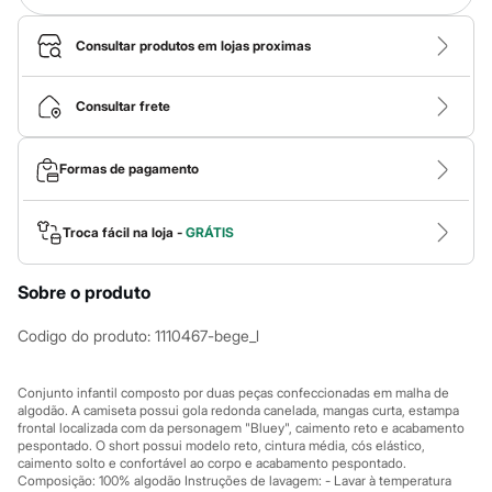
Calças
Casacos e Jaquetas
Jeans
Consultar produtos em lojas proximas
Macacões
Saias
Shorts e Bermudas
Consultar frete
Vestidos
Acessórios
Bolsas
Formas de pagamento
Bonés e Chapéus
Bijoux
Cintos
Troca fácil na loja -
GRÁTIS
Óculos
Relógios
Calçados
Sobre o produto
Botas
Chinelos
Codigo do produto
:
1110467-bege_l
Rasteirinhas
Sandálias
Sapatilhas
Conjunto infantil composto por duas peças confeccionadas em malha de
Tênis
algodão. A camiseta possui gola redonda canelada, mangas curta, estampa
Marcas
frontal localizada com da personagem "Bluey", caimento reto e acabamento
City
pespontado. O short possui modelo reto, cintura média, cós elástico,
Clock House
caimento solto e confortável ao corpo e acabamento pespontado.
Mindset
Composição: 100% algodão Instruções de lavagem: - Lavar à temperatura