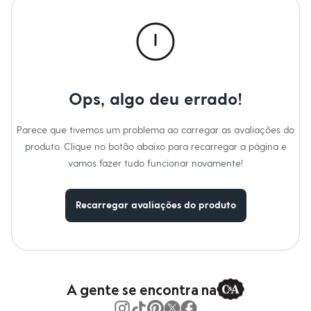
Moda esportiva
Manga
:
Manga Longa
Shorts e Saias
Cor
:
Bege
Vestidos
Marcas
:
Baby Club
Masculino
Gênero
:
Menino
Em alta
Dia dos Pais
Inverno
Novidades
Ops, algo deu errado!
Roupas
Bermudas
Camisas
Parece que tivemos um problema ao carregar as avaliações do
Calças
produto. Clique no botão abaixo para recarregar a página e
Camisetas e Regatas
vamos fazer tudo funcionar novamente!
Casacos e Jaquetas
Jeans
Polos
Acessórios
Recarregar avaliações do produto
Bolsas e Mochilas
Chapéus e Bonés
Cintos
Carteiras
Óculos
Relógios
A gente se encontra na
Calçados
Botas