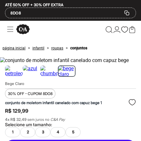
ATÉ 50% OFF + 30% OFF EXTRA
8DO8
Ofertas
Compre por Departamento
Feminino
Masculino
página inicial
infantil
roupas
conjuntos
>
>
>
Infantil
Calçados
Mindse7
Plus Size
Até 20% off
Até 40% off
Bege Claro
Até 60% off
A partir de 60% off
30% OFF - CUPOM 8DO8
Feminino
Em alta
conjunto de moletom infantil canelado com capuz bege 1
Inverno
R$ 129,99
Alfaiataria
Novidades
4
x
R$ 32,49
sem juros no
C&A Pay
Roupas
Selecione um
tamanho
:
Blusas e Camisetas
1
2
3
4
5
Básicos