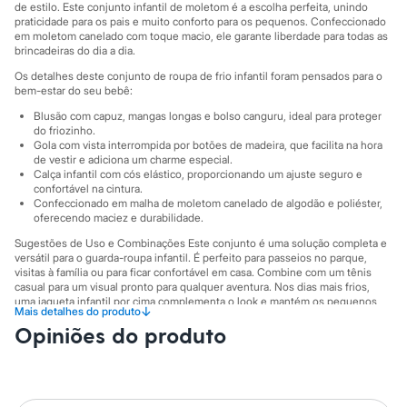
Sawary
de estilo. Este conjunto infantil de moletom é a escolha perfeita, unindo
Yessica
praticidade para os pais e muito conforto para os pequenos. Confeccionado
Moda esportiva
em moletom canelado com toque macio, ele garante liberdade para todas as
brincadeiras do dia a dia.
Acessórios
Blusas
Os detalhes deste conjunto de roupa de frio infantil foram pensados para o
Calçados
bem-estar do seu bebê:
Leggings
Blusão com capuz, mangas longas e bolso canguru, ideal para proteger
Shorts e Bermudas
do friozinho.
Tops
Gola com vista interrompida por botões de madeira, que facilita na hora
Moda íntima
de vestir e adiciona um charme especial.
Calcinhas
Calça infantil com cós elástico, proporcionando um ajuste seguro e
Cintas e Modeladores
confortável na cintura.
Meias
Confeccionado em malha de moletom canelado de algodão e poliéster,
Pijamas
oferecendo maciez e durabilidade.
Sutiãs e Tops
Sugestões de Uso e Combinações Este conjunto é uma solução completa e
Moda praia
versátil para o guarda-roupa infantil. É perfeito para passeios no parque,
Biquínis
visitas à família ou para ficar confortável em casa. Combine com um tênis
Maiôs
casual para um visual pronto para qualquer aventura. Nos dias mais frios,
Saídas de praia
uma jaqueta infantil por cima complementa o look e mantém os pequenos
↓
Mais detalhes do produto
Personagens
ainda mais aquecidos.
Plus size
Opiniões do produto
A gente se encontra na C&A! ❤
Blusas e Camisetas
Calças
Informacoes gerais:
Casacos e Jaquetas
Material
:
50% algodão, 50% poliéster
Jeans
Tipo de produto
:
Com capuz