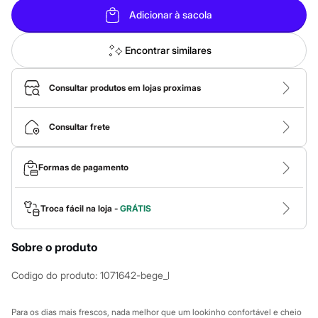
Calças
Casacos e Jaquetas
Adicionar à sacola
Jeans
Macacões
Encontrar similares
Saias
Shorts e Bermudas
Vestidos
Consultar produtos em lojas proximas
Acessórios
Bolsas
Bonés e Chapéus
Consultar frete
Bijoux
Cintos
Óculos
Relógios
Formas de pagamento
Calçados
Botas
Chinelos
Troca fácil na loja -
GRÁTIS
Rasteirinhas
Sandálias
Sapatilhas
Sobre o produto
Tênis
Marcas
Codigo do produto
:
1071642-bege_l
City
Clock House
Mindset
Para os dias mais frescos, nada melhor que um lookinho confortável e cheio