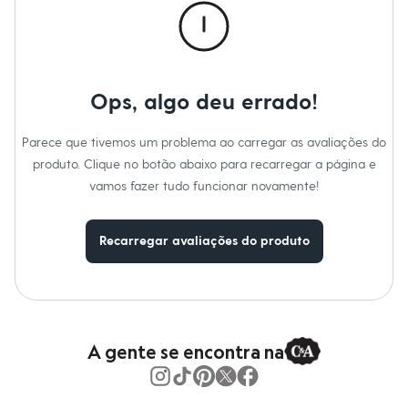
Moda esportiva
Marcas
:
Baby Club
Shorts e Saias
Gênero
:
Menino
Vestidos
Masculino
Em alta
Dia dos Pais
Ops, algo deu errado!
Inverno
Novidades
Roupas
Parece que tivemos um problema ao carregar as avaliações do
Bermudas
produto. Clique no botão abaixo para recarregar a página e
Camisas
Calças
vamos fazer tudo funcionar novamente!
Camisetas e Regatas
Casacos e Jaquetas
Jeans
Recarregar avaliações do produto
Polos
Acessórios
Bolsas e Mochilas
Chapéus e Bonés
Cintos
Carteiras
A gente se encontra na
Óculos
Relógios
Calçados
Botas