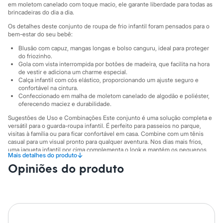
Sawary
em moletom canelado com toque macio, ele garante liberdade para todas as
Yessica
brincadeiras do dia a dia.
Moda esportiva
Os detalhes deste conjunto de roupa de frio infantil foram pensados para o
Acessórios
bem-estar do seu bebê:
Blusas
Calçados
Blusão com capuz, mangas longas e bolso canguru, ideal para proteger
Leggings
do friozinho.
Shorts e Bermudas
Gola com vista interrompida por botões de madeira, que facilita na hora
de vestir e adiciona um charme especial.
Tops
Calça infantil com cós elástico, proporcionando um ajuste seguro e
Moda íntima
confortável na cintura.
Calcinhas
Confeccionado em malha de moletom canelado de algodão e poliéster,
Cintas e Modeladores
oferecendo maciez e durabilidade.
Meias
Pijamas
Sugestões de Uso e Combinações Este conjunto é uma solução completa e
versátil para o guarda-roupa infantil. É perfeito para passeios no parque,
Sutiãs e Tops
visitas à família ou para ficar confortável em casa. Combine com um tênis
Moda praia
casual para um visual pronto para qualquer aventura. Nos dias mais frios,
Biquínis
uma jaqueta infantil por cima complementa o look e mantém os pequenos
Maiôs
↓
Mais detalhes do produto
ainda mais aquecidos.
Saídas de praia
Opiniões do produto
Personagens
A gente se encontra na C&A! ❤
Plus size
Informacoes gerais:
Blusas e Camisetas
Calças
Material
:
50% algodão, 50% poliéster
Tipo de produto
:
Com capuz
Casacos e Jaquetas
Manga
:
Manga Longa
Jeans
Cor
:
Azul