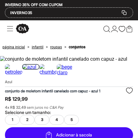
INVERNO 35% OFF COM CUPOM
INVERNO35
Ofertas
Compre por Departamento
Feminino
Masculino
página inicial
infantil
roupas
conjuntos
>
>
>
Infantil
Calçados
Mindse7
Plus Size
Até 20% off
Até 40% off
Azul
Até 60% off
A partir de 60% off
conjunto de moletom infantil canelado com capuz - azul 1
Feminino
R$ 129,99
Em alta
Inverno
4
x
R$ 32,49
sem juros no
C&A Pay
Alfaiataria
Selecione um
tamanho
:
Novidades
1
2
3
4
5
Roupas
Blusas e Camisetas
Básicos
Adicionar à sacola