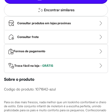
Calças
Casacos e Jaquetas
Jeans
Encontrar similares
Macacões
Saias
Shorts e Bermudas
Consultar produtos em lojas proximas
Vestidos
Acessórios
Bolsas
Consultar frete
Bonés e Chapéus
Bijoux
Cintos
Formas de pagamento
Óculos
Relógios
Calçados
Troca fácil na loja -
GRÁTIS
Botas
Chinelos
Rasteirinhas
Sobre o produto
Sandálias
Sapatilhas
Codigo do produto
:
1071642-azul
Tênis
Marcas
City
Para os dias mais frescos, nada melhor que um lookinho confortável e cheio
Clock House
de estilo. Este conjunto infantil de moletom é a escolha perfeita, unindo
Mindset
praticidade para os pais e muito conforto para os pequenos. Confeccionado