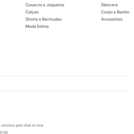
Casacos e Jaquetas
Skincare
Calças
Corpo e Banho
Shorts e Bermudas
Acessórios
Moda Íntima
Baixe o app
Google store
Apple store
Atendimento
 conosco pelo chat on-line
01-05