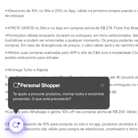
Sustentabilidade
Chinelos
Solicite seu ca
Mapa do site
Pantufas
**Desconto de 10% no Site e 20% no App, válido na primeira compra usando o 
Governança
Rasteirinhas
Investidores
de estoque.
Sandálias
Ouvidoria / Rel
Sala de imprensa
Tênis
Educação fina
**FRETE GRÁTIS no Site e no App em compras acima de R$ 279. Frete fixo Brasi
Diversão
Privacidade
Sustentabilida
*Promoções válidas enquanto durarem os estoques, em itens selecionados. Sa
Marcas
Configuração de cookies
ilustrativas e podem ser encerradas a qualquer momento. Os preços poderão var
Baby Club
Minha privacidade
compras. Em caso de divergências de preços, o valor válido será o do carrinho 
Fifteen
**Retire suas compras realizadas pelo APP e site da C&A com a modalidade Clique
Miss Fifteen
pedido está pronto para retirada.
Palomino
Moda íntima
**Entrega Turbo e Rápida
Calcinhas
Cuecas
Turbo: Pedidos aprovados entre 10h e 17h, serão entregues em até 4h (exceto d
Meias
Personal Shopper
Rápida: Pedidos com os pagamentos aprovados até as 10h, serão entregues no 
Pijamas
*O valor do frete para o turbo é R$ 24,99 e para a rápida é R$ 14,99.
Moda praia
Te ajudo a procurar produtos, montar looks e encontrar
Formas de pagamento
Biquínis e Maiôs
presentes. O que está precisando?
*Essa condição ainda não estará disponível em todas as lojas.
Blusas de proteção
Sungas
*Compre pelo Whatsapp e ganhe 10% off nas compras acima de R$ 200. Válido p
Personagens
Bluey
C&A Pay: desconto de 10% para compras no site e no app, produtos vendidos e e
Disney
de R$ 400. Desconto não válido para compra de eletrônicos, smartwatch e iten
Hello Kitty
Homem Aranha