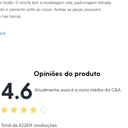
r botão. O shorts tem a modelagem reta, padronagem listrada,
ido e caimento solto ao corpo. Ambas as peças possuem
nas barras.
s:
to
↓
 algodão
to
:
Bermuda
 Curta
Club Mini
na
Opiniões do produto
4.6
eca:
Atualmente, essa é a nota média da C&A
té 40º.
secadora.
al.
peratura média.
Total de
822819
avaliações