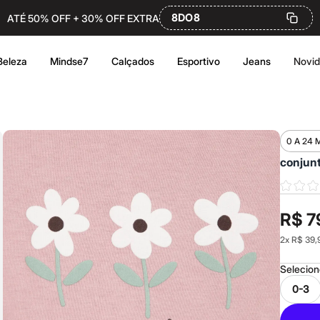
8DO8
ATÉ 50% OFF + 30% OFF EXTRA
Beleza
Mindse7
Calçados
Esportivo
Jeans
Novi
0 A 24 
conjunt
R$ 7
2
x
R$ 39,
Selecio
0-3