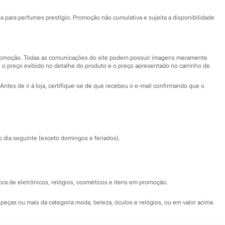
Ajuda
Fale conosco
ara perfumes prestígio. Promoção não cumulativa e sujeita a disponibilidade
Nossas lojas
Nossas lojas plus size
Central de ética
 promoção. Todas as comunicações do site podem possuir imagens meramente
 o preço exibido no detalhe do produto e o preço apresentado no carrinho de
Eventos
Antes de ir à loja, certifique-se de que recebeu o e-mail confirmando que o
Especial Dia dos Pais
dia seguinte (exceto domingos e feriados).
a de eletrônicos, relógios, cosméticos e itens em promoção.
peças ou mais da categoria moda, beleza, óculos e relógios, ou em valor acima