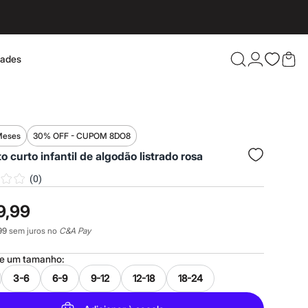
dades
Confira 
Meses
30% OFF - CUPOM 8DO8
o curto infantil de algodão listrado rosa
(
0
)
9,99
99
sem juros no
C&A Pay
ne um
tamanho
:
3-6
6-9
9-12
12-18
18-24