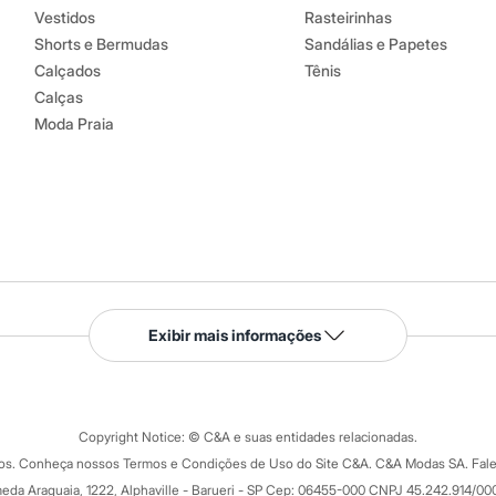
Vestidos
Rasteirinhas
Shorts e Bermudas
Sandálias e Papetes
Calçados
Tênis
Calças
Moda Praia
Serviços
Exibir mais informações
Tipos de serviços
o C&A
Clique e retire
Trocas e devoluções
ograma
Copyright Notice: © C&A e suas entidades relacionadas.
Formas de pagamento
dos. Conheça nossos Termos e Condições de Uso do Site C&A. C&A Modas SA. Fale
Todas as vantagens
ay
eda Araguaia, 1222, Alphaville - Barueri - SP Cep: 06455-000 CNPJ 45.242.914/00