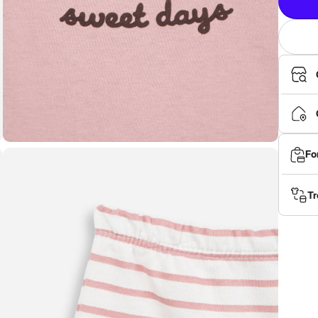
Fo
Tr