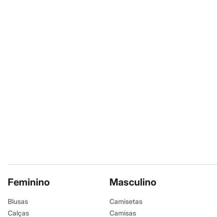
Calçados
Lavar a seco.
Botas
Limpar a úmid
Chinelos
Sapatos
Sandálias e Papetes
Tênis
Moda esportiva
Acessórios
Bermudas
Camisetas
Calças
Calçados
Regatas
Moda íntima
Cuecas
Meias
Pijamas
Moda praia
Personagens
Plus size
Blusas e Camisetas
Feminino
Masculino
Calças
Camisas
Blusas
Camisetas
Casacos e Jaquetas
Calças
Camisas
Jeans