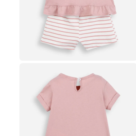
Blusas e Camisetas
Básicos
Calças
Casacos e Jaquetas
Jeans
Macacões
Saias
Shorts e Bermudas
Vestidos
Acessórios
Bolsas
Bonés e Chapéus
Bijoux
Cintos
Óculos
Relógios
Calçados
Botas
Chinelos
Rasteirinhas
Sandálias
Sapatilhas
Tênis
Marcas
City