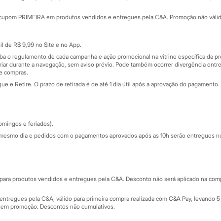
Minha C&A
rtão
Cupons de desconto
cupom PRIMEIRA em produtos vendidos e entregues pela C&A. Promoção não válida p
Cartão presente
atórios
Sobre o cartão presente
nceira
l de R$ 9,99 no Site e no App.
de
iba o regulamento de cada campanha e ação promocional na vitrine específica da
iar durante a navegação, sem aviso prévio. Pode também ocorrer divergência entre
de compras.
 e Retire. O prazo de retirada é de até 1 dia útil após a aprovação do pagamento. 
omingos e feriados).
mesmo dia e pedidos com o pagamentos aprovados após as 10h serão entregues no 
Segurança e qualidade
ara produtos vendidos e entregues pela C&A. Desconto não será aplicado na compr
ntregues pela C&A, válido para primeira compra realizada com C&A Pay, levando 5 
s em promoção. Descontos não cumulativos.