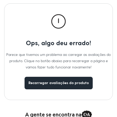
Roupas
Blusas e Camisetas
Básicos
Calças
Casacos e Jaquetas
Jeans
Macacões
Saias
Shorts e Bermudas
Ops, algo deu errado!
Vestidos
Acessórios
Bolsas
Parece que tivemos um problema ao carregar as avaliações do
Bonés e Chapéus
produto. Clique no botão abaixo para recarregar a página e
Bijoux
Cintos
vamos fazer tudo funcionar novamente!
Óculos
Relógios
Calçados
Recarregar avaliações do produto
Botas
Chinelos
Rasteirinhas
Sandálias
Sapatilhas
Tênis
Marcas
A gente se encontra na