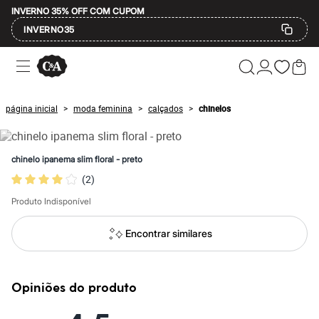
INVERNO 35% OFF COM CUPOM
INVERNO35
Ofertas
Compre por Departamento
Feminino
Masculino
página inicial
moda feminina
calçados
chinelos
>
>
>
Infantil
Calçados
Mindse7
Plus Size
chinelo ipanema slim floral - preto
Até 20% off
(
2
)
Até 40% off
Até 60% off
Produto Indisponível
A partir de 60% off
Feminino
Em alta
Encontrar similares
Inverno
Alfaiataria
Novidades
Roupas
Opiniões do produto
Blusas e Camisetas
Básicos