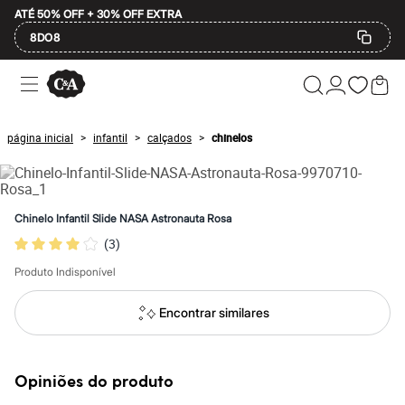
ATÉ 50% OFF + 30% OFF EXTRA
8DO8
Ofertas
Compre por Departamento
Feminino
Masculino
página inicial
infantil
calçados
chinelos
>
>
>
Infantil
Calçados
Mindse7
Plus Size
Até 20% off
Chinelo Infantil Slide NASA Astronauta Rosa
Até 40% off
(
3
)
Até 60% off
A partir de 60% off
Produto Indisponível
Feminino
Em alta
Inverno
Encontrar similares
Alfaiataria
Novidades
Roupas
Blusas e Camisetas
Opiniões do produto
Básicos