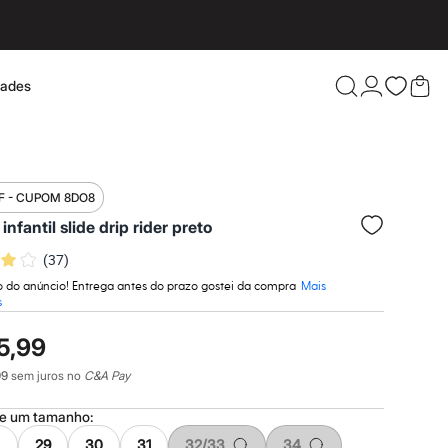
dades
Confira 
F - CUPOM 8DO8
chinelo infantil slide drip rider preto
(
37
)
to do anúncio! Entrega antes do prazo gostei da compra
Mais
s
5,99
99
sem juros no
C&A Pay
ne um
tamanho
:
29
30
31
32/33
34