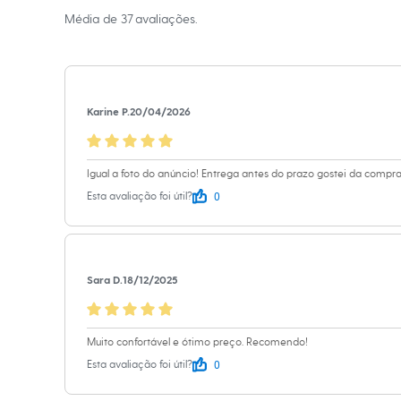
Calçados
Informacoes gerai
Média de
37
avaliações.
Botas
Chinelos
Material
:
100% 
Sapatos
Cor
:
Preto
Sandálias e Papetes
Marcas
:
Rider
Tênis
Moda esportiva
Gênero
:
Meni
Karine P.
20/04/2026
Acessórios
Bermudas
Camisetas
Calças
Igual a foto do anúncio! Entrega antes do prazo gostei da compr
Calçados
0
Esta avaliação foi útil?
Regatas
Moda íntima
Cuecas
Meias
Pijamas
Moda praia
Sara D.
18/12/2025
Personagens
Plus size
Blusas e Camisetas
Muito confortável e ótimo preço. Recomendo!
Calças
Camisas
0
Esta avaliação foi útil?
Casacos e Jaquetas
Jeans