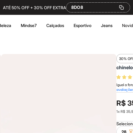
8DO8
ATÉ 50% OFF + 30% OFF EXTRA
Beleza
Mindse7
Calçados
Esportivo
Jeans
Novi
30% OF
Igual a fo
avaliaçõe
R$ 3
1
x
R$ 35,
Selecio
28