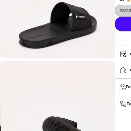
35/36
Fo
Tr