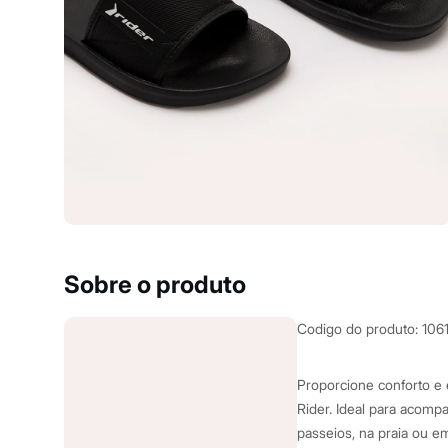
Clock House
Mindset
Sawary
Yessica
Moda esportiva
Acessórios
Blusas
Calçados
Leggings
Shorts e Bermudas
Tops
Moda íntima
Calcinhas
Cintas e Modeladores
Meias
Pijamas
Sobre o produto
Sutiãs e Tops
Moda praia
Biquínis
Codigo do produto
:
106
Maiôs
Saídas de praia
Personagens
Proporcione conforto e 
Plus size
Rider. Ideal para acomp
Blusas e Camisetas
passeios, na praia ou e
Calças