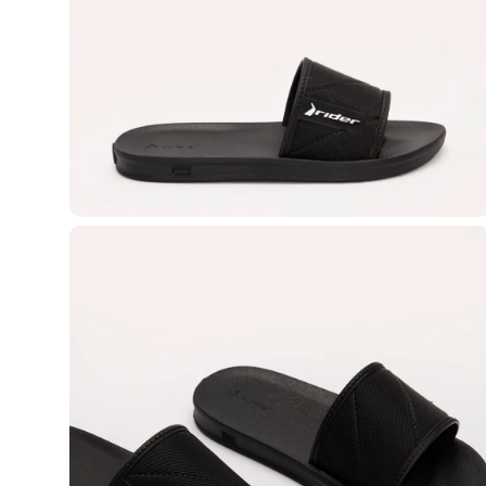
Blusas e Camisetas
Básicos
Calças
Casacos e Jaquetas
Jeans
Macacões
Saias
Shorts e Bermudas
Vestidos
Acessórios
Bolsas
Bonés e Chapéus
Bijoux
Cintos
Óculos
Relógios
Calçados
Botas
Chinelos
Rasteirinhas
Sandálias
Sapatilhas
Tênis
Marcas
City