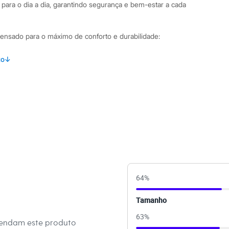
 para o dia a dia, garantindo segurança e bem-estar a cada
i pensado para o máximo de conforto e durabilidade:
l de calçar e tirar, perfeita para a independência dos
to
↓
a e larga, que abraça o pé e oferece firmeza ao caminhar.
 e pespontos na tira, com a tag da marca Rider aplicada,
e esportivo.
terial sintético resistente e solado emborrachado, que
ia e segurança.
inações Este chinelo slide é super versátil e completa os
enos com muito estilo. Combine com bermudas e camisetas
raído de verão, ou com calças de moletom para momentos de
64
%
 calçado perfeito para dias de calor, passeios no parque e idas
e as crianças fiquem confortáveis e na moda.
Tamanho
63
%
 C&A! ❤
mendam este produto