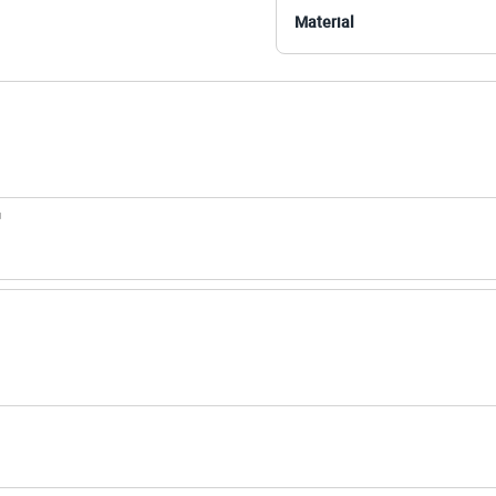
s:
Material
poliuretano
no
a