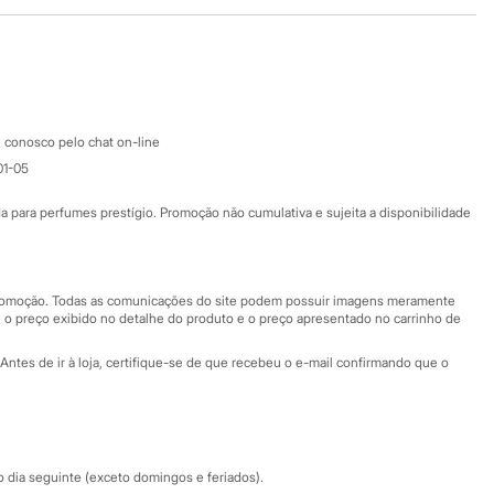
Baixe o app
Google store
Apple store
Atendimento
 conosco pelo chat on-line
01-05
Ajuda
Fale conosco
ara perfumes prestígio. Promoção não cumulativa e sujeita a disponibilidade
Nossas lojas
Nossas lojas plus size
Central de ética
 promoção. Todas as comunicações do site podem possuir imagens meramente
 o preço exibido no detalhe do produto e o preço apresentado no carrinho de
Eventos
Antes de ir à loja, certifique-se de que recebeu o e-mail confirmando que o
Especial Dia dos Pais
dia seguinte (exceto domingos e feriados).