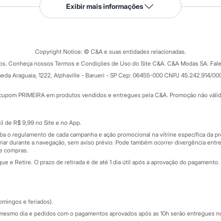
Serviços
Exibir mais informações
Tipos de serviços
o C&A
Clique e retire
Trocas e devoluções
ograma
Copyright Notice: © C&A e suas entidades relacionadas.
Formas de pagamento
dos. Conheça nossos Termos e Condições de Uso do Site C&A. C&A Modas SA. Fale
Todas as vantagens
ay
eda Araguaia, 1222, Alphaville - Barueri - SP Cep: 06455-000 CNPJ 45.242.914/00
Minha C&A
rtão
Cupons de desconto
cupom PRIMEIRA em produtos vendidos e entregues pela C&A. Promoção não válida p
Cartão presente
atórios
Sobre o cartão presente
nceira
l de R$ 9,99 no Site e no App.
de
iba o regulamento de cada campanha e ação promocional na vitrine específica da
iar durante a navegação, sem aviso prévio. Pode também ocorrer divergência entre
de compras.
 e Retire. O prazo de retirada é de até 1 dia útil após a aprovação do pagamento. 
omingos e feriados).
mesmo dia e pedidos com o pagamentos aprovados após as 10h serão entregues no 