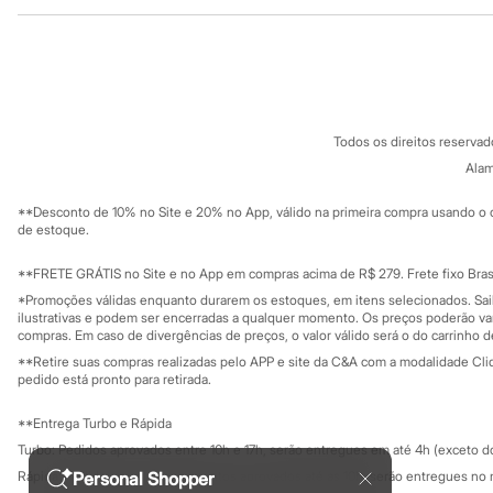
Institucional
Produtos
Minecraft
Naruto
Sobre a C&A
Cartão C&A
Patrulha Canina
Sobre o cartã
Fornecedores
Sonic
Stitch
Termos e condições
C&A&VC
Beleza
Conheça o pr
Política de privacidade
Kits
Todos os direitos reserva
Trabalhe conosco
C&A Pay
Perfumes árabes
Sobre o C&A P
Alam
Novidades
Sustentabilidade
Cabelos
Solicite seu ca
Mapa do site
**Desconto de 10% no Site e 20% no App, válido na primeira compra usando o 
Condicionador
Governança
Investidores
de estoque.
Escovas e Pentes
Ouvidoria / Rel
Finalizadores
Sala de imprensa
Shampoo
Educação fina
**FRETE GRÁTIS no Site e no App em compras acima de R$ 279. Frete fixo Brasi
Privacidade
Tratamento
Sustentabilida
*Promoções válidas enquanto durarem os estoques, em itens selecionados. Sa
Configuração de cookies
Cuidados com o corpo
ilustrativas e podem ser encerradas a qualquer momento. Os preços poderão var
Hidratante
Minha privacidade
compras. Em caso de divergências de preços, o valor válido será o do carrinho 
Protetor solar
**Retire suas compras realizadas pelo APP e site da C&A com a modalidade Clique
Tratamento
pedido está pronto para retirada.
Cuidados com o rosto
Esfoliante
**Entrega Turbo e Rápida
Hidratante
Turbo: Pedidos aprovados entre 10h e 17h, serão entregues em até 4h (exceto d
Protetor solar
Tônicos
Personal Shopper
Rápida: Pedidos com os pagamentos aprovados até as 10h, serão entregues no 